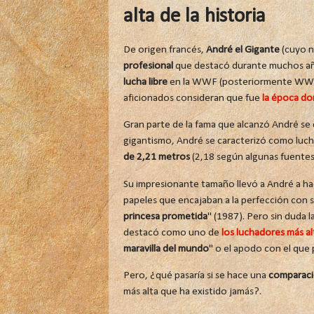
alta de la historia
De origen francés,
André el Gigante
(cuyo n
profesional
que destacó durante muchos años
lucha libre
en la WWF (posteriormente WWE) d
aficionados consideran que fue
la época do
Gran parte de la fama que alcanzó André se 
gigantismo, André se caracterizó como luch
de 2,21 metros
(2,18 según algunas fuentes
Su impresionante tamaño llevó a André a h
papeles que encajaban a la perfección con su
princesa prometida
" (1987). Pero sin duda 
destacó como uno de
los luchadores más al
maravilla del mundo
" o el apodo con el que p
Pero, ¿qué pasaría si se hace una
comparació
más alta que ha existido jamás?.