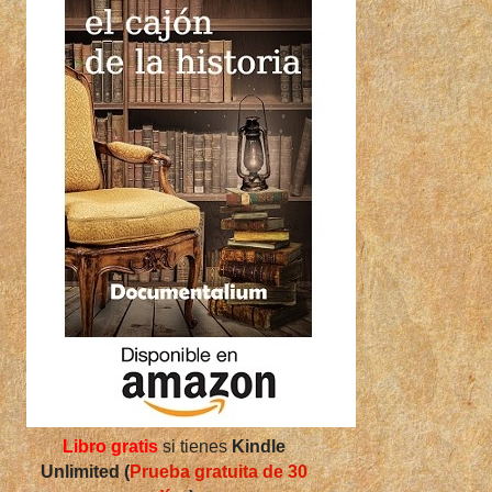
Libro gratis
si tienes
Kindle
Unlimited (
Prueba gratuita de 30