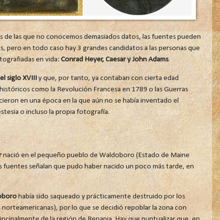
as de las que no conocemos demasiados datos, las fuentes pueden
s, pero en todo caso hay 3 grandes candidatos a las personas que
otografiadas en vida:
Conrad Heyer, Caesar y John Adams
.
l siglo XVIII
y que, por tanto, ya contaban con cierta edad
istóricos como la Revolución Francesa en 1789 o las Guerras
ieron en una época en la que aún no se había inventado el
stesia o incluso la propia fotografía.
r
nació en el pequeño pueblo de Waldoboro (Estado de Maine
s fuentes señalan que pudo haber nacido un poco más tarde, en
oboro
había sido saqueado y prácticamente destruido por los
s norteamericanas), por lo que se decidió repoblar la zona con
incipalmente de la región de Renania. Hay que puntualizar que, en