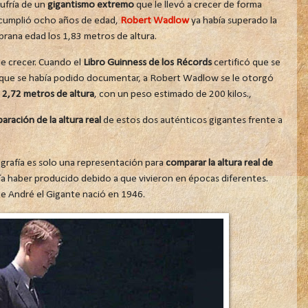
ufría de un
gigantismo extremo
que le llevó a crecer de forma
umplió ocho años de edad,
Robert Wadlow
ya había superado la
prana edad los 1,83 metros de altura.
e crecer. Cuando el
Libro Guinness de los Récords
certificó que se
que se había podido documentar, a Robert Wadlow se le otorgó
e
2,72 metros de altura
, con un peso estimado de 200 kilos.,
ración de la altura real
de estos dos auténticos gigantes frente a
grafía es solo una representación para
comparar la altura real de
ría haber producido debido a que vivieron en épocas diferentes.
e André el Gigante nació en 1946.