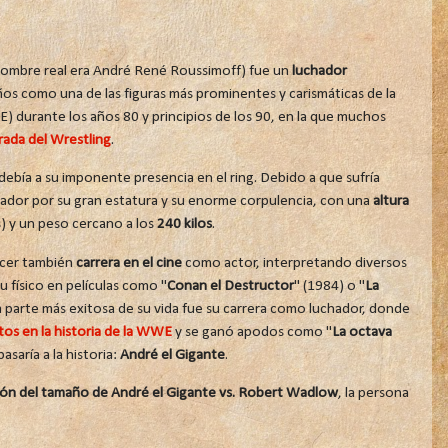
ombre real era André René Roussimoff) fue un
luchador
 como una de las figuras más prominentes y carismáticas de la
urante los años 80 y principios de los 90, en la que muchos
rada del Wrestling
.
debía a su imponente presencia en el ring. Debido a que sufría
ador por su gran estatura y su enorme corpulencia, con una
altura
) y un peso cercano a los
240 kilos
.
acer también
carrera en el cine
como actor, interpretando diversos
 físico en películas como "
Conan el Destructor
" (1984) o "
La
la parte más exitosa de su vida fue su carrera como luchador, donde
tos en la historia de la WWE
y se ganó apodos como "
La octava
asaría a la historia:
André el Gigante
.
n del tamaño de André el Gigante vs. Robert Wadlow
, la persona