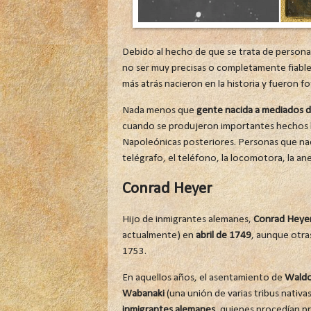
Debido al hecho de que se trata de person
no ser muy precisas o completamente fiable
más atrás nacieron en la historia y fueron f
Nada menos que
gente nacida a mediados de
cuando se produjeron importantes hechos h
Napoleónicas posteriores. Personas que nac
telégrafo, el teléfono, la locomotora, la ane
Conrad Heyer
Hijo de inmigrantes alemanes,
Conrad Heye
actualmente) en
abril de 1749
, aunque otra
1753.
En aquellos años, el asentamiento de
Wald
Wabanaki
(una unión de varias tribus nativa
inmigrantes alemanes
, quienes procedían pr