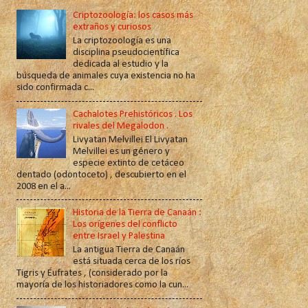
Criptozoología: los casos más
extraños y curiosos
La criptozoología es una
disciplina pseudocientífica
dedicada al estudio y la
búsqueda de animales cuya existencia no ha
sido confirmada c...
Cachalotes Prehistóricos . Los
rivales del Megalodon .
Livyatan Melvillei El Livyatan
Melvillei es un género y
especie extinto de cetáceo
dentado (odontoceto) , descubierto en el
2008 en el a...
Historia de la Tierra de Canaán :
Los orígenes del conflicto
entre Israel y Palestina
La antigua Tierra de Canaán
está situada cerca de los ríos
Tigris y Éufrates , (considerado por la
mayoría de los historiadores como la cun...