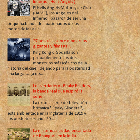
Infierno ( Hells Angels )
El Hells Angels Motorcycle Club
(HAMC), los Ángeles del
Infierno , pasaron de ser una
pequeña banda de apasionados de las
motocicletas a un...
27 películas sobre monstruos
gigantes y films Kaiju
King Kong o Godzilla son
probablemente los dos
monstruos más icónicos de la
historia del cine , dejando para la posteridad
una larga saga de...
Los verdaderos Peaky Blinders,
la banda real que inspiró la
serie
La exitosa serie de televisión
británica " Peaky Blinders ",
está ambientada en la Inglaterra de 1919 y
los posteriores años 20,...
La misteriosa ciudad encantada
de Bhangarh en la India