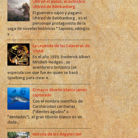
Uhtred el audaz, el auténtico
Uhtred de Bebbanburg
El guerrero sajón y pagano
Uhtred de Bebbanburg , es el
personaje protagonista de la
saga de novelas históricas " Sajones, vikingos
y ...
La Leyenda de las Calaveras de
cristal
En el año 1919, Frederick Albert
Mitchell-Hedges , un
aventurero británico (se
especula con que fue en quien se basó
Spielberg para crear e...
El mayor tiburón blanco jamás
capturado
Con el nombre científico de
Carcharodon carcharias
("dientes agudos" o
"dentados"), el gran tiburón blanco es sin
duda...
Historia de los Ángeles del