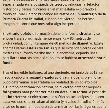
especializada en la búsqueda de tesoros, reliquias, artefactos
históricos y pecios hundidos en el mar, estaba explorando el
fondo del Mar Báltico buscando los
restos de un naufragio de la
Primera Guerra Mundial
, cuando obtuvieron una borrosa
imagen del sonar que mostraba algo inesperado.
El
extraño objeto
o formación tiene una
forma circular
, y se
encuentra a aproximadamente entre 75 y 85 metros de
profundidad, con un
tamaño de 60 metros de diámetro
. Existen
además varias
estelas de zanjas
que se extienden cerca de 500
metros en el fondo marino hacia la anomalía, dejando unas
peculiares marcas como si el objeto se hubiera
arrastrado por el
fondo
.
Tras el increíble hallazgo, al año siguiente, en junio de 2012, se
llevó a cabo una
segunda exploración
en la que, si bien no se
pudo determinar si se trataba en realidad de un objeto o de
algún tipo de formación natural, se pudieron obtener mejores
fotografías para poder ver más en detalle su forma
. A pesar de
las
interferencias eléctricas
que sufrieron sus equipos de buceo
cada vez que se acercaban al objeto (y niveles de radiación más
altos de lo normal), pudieron determinar por las imágenes que la