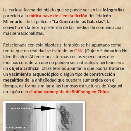
La curiosa forma del objeto que se puede ver en las
fotografías
,
parecido a la
mítica nave de ciencia ficción
del "
Halcón
Milenario
" de la película "
La Guerra de las Galaxias
", la
convirtió en la teoría preferida de las medios de comunicación
más sensacionalistas.
Relacionada con esta hipótesis, también se ha apuntado como
teoría que en realidad se trate de un
OSNI
(Objeto Submarino No
Identificado). Al tener unas formas rectas y peculiares que
muchos consideran que no pueden ser naturales y pertenecen a
un
objeto artificial
, otras teorías apuntan a que podría tratarse
un
yacimiento arqueológico
o algún tipo de
construcción
megalítica
de la antigüedad que quedara sumergida con el
tiempo, de forma similar a las famosas estructuras de Yogauni
en Japón o la
ciudad sumergida de ShiCheng en China
.