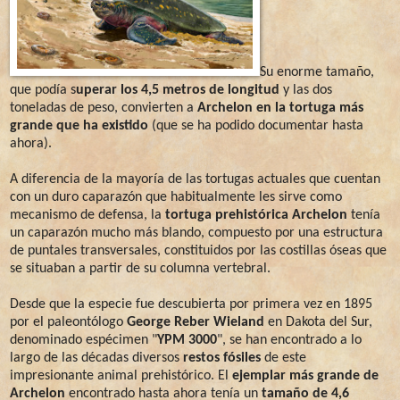
Su enorme tamaño,
que podía s
uperar los 4,5 metros de longitud
y las dos
toneladas de peso, convierten a
Archelon en la tortuga más
grande que ha existido
(que se ha podido documentar hasta
ahora).
A diferencia de la mayoría de las tortugas actuales que cuentan
con un duro caparazón que habitualmente les sirve como
mecanismo de defensa, la
tortuga prehistórica Archelon
tenía
un caparazón mucho más blando, compuesto por una estructura
de puntales transversales, constituidos por las costillas óseas que
se situaban a partir de su columna vertebral.
Desde que la especie fue descubierta por primera vez en 1895
por el paleontólogo
George Reber Wieland
en Dakota del Sur,
denominado espécimen "
YPM 3000
", se han encontrado a lo
largo de las décadas diversos
restos fósiles
de este
impresionante animal prehistórico. El
ejemplar más grande de
Archelon
encontrado hasta ahora tenía un
tamaño de 4,6