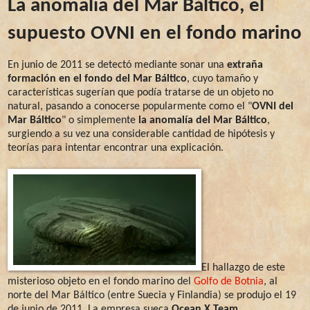
La anomalía del Mar Báltico, el
supuesto OVNI en el fondo marino
En junio de 2011 se detectó mediante sonar una
extraña
formación en el fondo del Mar Báltico
, cuyo tamaño y
características sugerían que podía tratarse de un objeto no
natural, pasando a conocerse popularmente como el "
OVNI del
Mar Báltico
" o simplemente
la anomalía del Mar Báltico
,
surgiendo a su vez una considerable cantidad de hipótesis y
teorías para intentar encontrar una explicación.
El hallazgo de este
misterioso objeto en el fondo marino del
Golfo de Botnia
, al
norte del Mar Báltico (entre Suecia y Finlandia) se produjo el 19
de junio de 2011. La empresa sueca
Ocean X Team
,