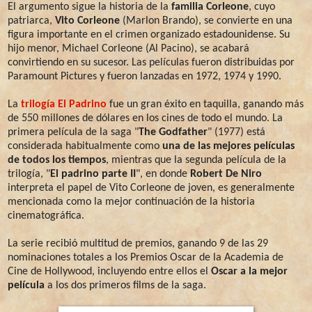
El argumento sigue la historia de la
familia Corleone
, cuyo
patriarca,
Vito Corleone
(Marlon Brando), se convierte en una
figura importante en el crimen organizado estadounidense. Su
hijo menor, Michael Corleone (Al Pacino), se acabará
convirtiendo en su sucesor. Las películas fueron distribuidas por
Paramount Pictures y fueron lanzadas en 1972, 1974 y 1990.
La
trilogía El Padrino
fue un gran éxito en taquilla, ganando más
de 550 millones de dólares en los cines de todo el mundo. La
primera película de la saga "
The Godfather
" (1977) está
considerada habitualmente como
una de las mejores películas
de todos los tiempos
, mientras que la segunda película de la
trilogía, "
El padrino parte II
", en donde
Robert De Niro
interpreta el papel de Vito Corleone de joven, es generalmente
mencionada como la mejor continuación de la historia
cinematográfica.
La serie recibió multitud de premios, ganando 9 de las 29
nominaciones totales a los Premios Oscar de la Academia de
Cine de Hollywood, incluyendo entre ellos el
Oscar a la mejor
película
a los dos primeros films de la saga.