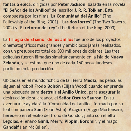
fantasía épica
, dirigidas por
Peter Jackson
, basada en la novela
"
El Señor de los Anillos
" del escritor
J. R. R. Tolkien
. Está
compuesta por los films "
La Comunidad del Anillo
" (The
Fellowship of the Ring, 2001), "
Las dos torres
" (The Two Towers,
2002) y "
El retorno del rey
" (The Return of the King, 2003).
La
trilogía de El señor de los anillos
fue uno de los proyectos
cinematográficos más grandes y ambiciosos jamás realizados,
con un presupuesto total de 300 millones de dólares. Las tres
películas fueron filmadas simultáneamente en la isla de
Nueva
Zelanda
, y se estima que uno de cada 160 neozelandeses
participó en la producción.
Ubicadas en el mundo ficticio de la
Tierra Media
, las películas
siguen al hobbit
Frodo Bolsón
(Elijah Wood) cuando emprende
una búsqueda para
destruir el Anillo Único
, para asegurar la
destrucción de su creador, el
Señor Oscuro Sauron
. En su
aventura le ayudará la "Comunidad del anillo", formada por su
leal compañero
Sam
(Sean Astin),
Aragorn
(Viggo Mortensen),
heredero en el exilio del trono de Gondor, junto con el elfo
Legolas
, el enano
Gimli, Merry, Pippin, Boromir
, y el mago
Gandalf
(Ian McKellen).