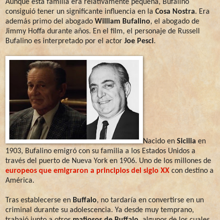
Aunque esta familia era relativamente pequeña, Bufalino
consiguió tener un significante influencia en la
Cosa Nostra
. Era
además primo del abogado
William Bufalino
, el abogado de
Jimmy Hoffa durante años. En el film, el personaje de Russell
Bufalino es interpretado por el actor
Joe Pesci
.
Nacido en
Sicilia
en
1903, Bufalino emigró con su familia a los Estados Unidos a
través del puerto de Nueva York en 1906. Uno de los millones de
europeos que emigraron a principios del siglo XX
con destino a
América.
Tras establecerse en
Buffalo
, no tardaría en convertirse en un
criminal durante su adolescencia. Ya desde muy temprano,
trabajó junto a otros
mafiosos de Buffalo
, algunos de los cuales