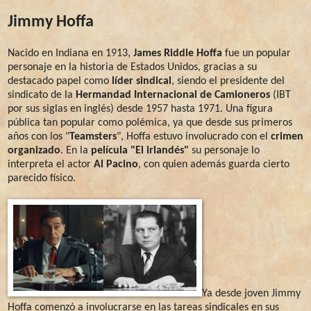
Jimmy Hoffa
Nacido en Indiana en 1913,
James Riddle Hoffa
fue un popular
personaje en la historia de Estados Unidos, gracias a su
destacado papel como
líder sindical
, siendo el presidente del
sindicato de la
Hermandad Internacional de Camioneros
(IBT
por sus siglas en inglés) desde 1957 hasta 1971. Una figura
pública tan popular como polémica, ya que desde sus primeros
años con los "
Teamsters
", Hoffa estuvo involucrado con el
crimen
organizado
. En la
película "El irlandés"
su personaje lo
interpreta el actor
Al Pacino
, con quien además guarda cierto
parecido físico.
Ya desde joven Jimmy
Hoffa comenzó a involucrarse en las tareas sindicales en sus