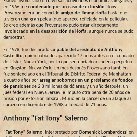
Estuvo involucrado en diversas actividades económicas ilegales y
en 1966 fue
condenado por un caso de extorsión
. Tony
Provenzano era un conocido
amigo de Jimmy Hoffa
hasta que
tuvieron una gran pelea (que aparece reflejada en la película).
Se cree además que Provenzano pudo estar directamente
involucrado en la desaparición de Hoffa
, aunque nunca se pudo
demostrar.
En 1978, fue declarado
culpable del asesinato de Anthony
Castellito
, quien había desaparecido 17 años antes en el condado
de Ulster, Nueva York, por lo que sentenciado a cadena perpetua
en Kingston, Nueva York. Un mes después Provenzano también
fue sentenciado en el Tribunal de Distrito Federal de Manhattan
a cuatro años por
arreglar sobornos en un préstamo de fondos
de pensiones
de 2,3 millones de dólares, y un año después, un
juez federal en Nueva Jersey le impuso otra pena de 20 años de
prisión por extorsión laboral. Murió en la cárcel de un ataque al
corazón en diciembre de 1988 a la edad de 71 años.
Anthony "Fat Tony" Salerno
"Fat Tony" Salerno
, interpretado por
Domenick Lombardozzi
en