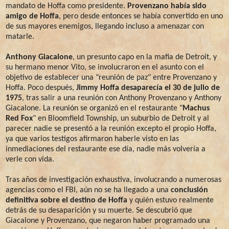
mandato de Hoffa como presidente.
Provenzano había sido
amigo de Hoffa
, pero desde entonces se había convertido en uno
de sus mayores enemigos, llegando incluso a amenazar con
matarle.
Anthony Giacalone
, un presunto capo en la mafia de Detroit, y
su hermano menor Vito, se involucraron en el asunto con el
objetivo de establecer una "reunión de paz" entre Provenzano y
Hoffa. Poco después,
Jimmy Hoffa desaparecía el 30 de julio de
1975
, tras salir a una reunión con Anthony Provenzano y Anthony
Giacalone. La reunión se organizó en el restaurante "
Machus
Red Fox
" en Bloomfield Township, un suburbio de Detroit y al
parecer nadie se presentó a la reunión excepto el propio Hoffa,
ya que varios testigos afirmaron haberle visto en las
inmediaciones del restaurante ese día, nadie más volvería a
verle con vida.
Tras años de investigación exhaustiva, involucrando a numerosas
agencias como el FBI, aún no se ha llegado a una
conclusión
definitiva sobre el destino de Hoffa
y quién estuvo realmente
detrás de su desaparición y su muerte. Se descubrió que
Giacalone y Provenzano, que negaron haber programado una