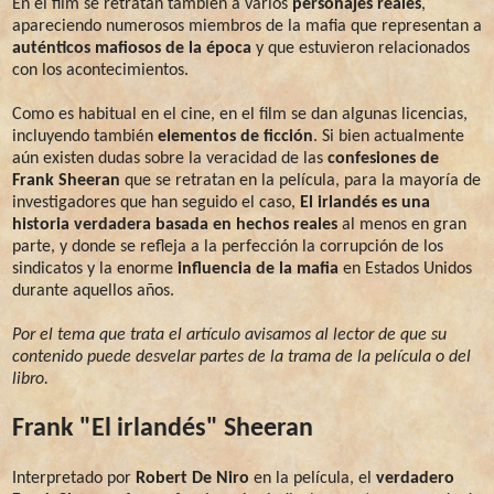
En el film se retratan también a varios
personajes reales
,
apareciendo numerosos miembros de la mafia que representan a
auténticos mafiosos de la época
y que estuvieron relacionados
con los acontecimientos.
Como es habitual en el cine, en el film se dan algunas licencias,
incluyendo también
elementos de ficción
. Si bien
actualmente
aún existen dudas sobre la veracidad de las
confesiones de
Frank Sheeran
que se retratan en la película, para la mayoría de
investigadores que han seguido el caso,
El irlandés es una
historia verdadera basada en hechos reales
al menos en gran
parte, y donde se refleja a la perfección la corrupción de los
sindicatos y la enorme
influencia de la mafia
en Estados Unidos
durante aquellos años.
Por el tema que trata el artículo avisamos al lector de que su
contenido puede desvelar partes de la trama de la película o del
libro.
Frank "El irlandés" Sheeran
Interpretado por
Robert De Niro
en la película, el
verdadero