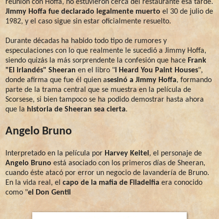
reunión con Hoffa, no estuvieron cerca del restaurante esa tarde.
Jimmy Hoffa fue declarado legalmente muerto
el 30 de julio de
1982, y el caso sigue sin estar oficialmente resuelto.
Durante décadas ha habido todo tipo de rumores y
especulaciones con lo que realmente le sucedió a Jimmy Hoffa,
siendo quizás la más sorprendente la confesión que hace
Frank
"El irlandés" Sheeran
en el libro "
I Heard You Paint Houses
",
donde afirma que fue él quien a
sesinó a Jimmy Hoffa
, formando
parte de la trama central que se muestra en la película de
Scorsese, si bien tampoco se ha podido demostrar hasta ahora
que la
historia de Sheeran sea cierta
.
Angelo Bruno
Interpretado en la película por
Harvey Keitel
, el personaje de
Angelo Bruno
está asociado con los primeros días de Sheeran,
cuando éste atacó por error un negocio de lavandería de Bruno.
En la vida real, el
capo de la mafia de Filadelfia
era conocido
como "
el Don Gentil