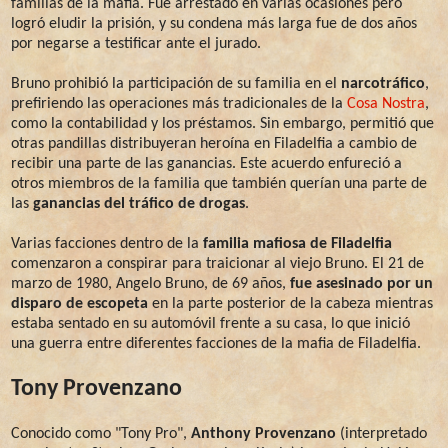
familias de la mafia. Fue arrestado en varias ocasiones pero
logró eludir la prisión, y su condena más larga fue de dos años
por negarse a testificar ante el jurado.
Bruno prohibió la participación de su familia en el
narcotráfico
,
prefiriendo las operaciones más tradicionales de la
Cosa Nostra
,
como la contabilidad y los préstamos. Sin embargo, permitió que
otras pandillas distribuyeran heroína en Filadelfia a cambio de
recibir una parte de las ganancias. Este acuerdo enfureció a
otros miembros de la familia que también querían una parte de
las
ganancias del tráfico de drogas
.
Varias facciones dentro de la
familia mafiosa de Filadelfia
comenzaron a conspirar para traicionar al viejo Bruno. El 21 de
marzo de 1980, Angelo Bruno, de 69 años,
fue asesinado por un
disparo de escopeta
en la parte posterior de la cabeza mientras
estaba sentado en su automóvil frente a su casa, lo que inició
una guerra entre diferentes facciones de la mafia de Filadelfia.
Tony Provenzano
Conocido como "Tony Pro",
Anthony Provenzano
(interpretado