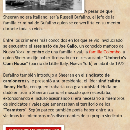
A pesar de que
Sheeran no era italiano, sería Russell Bufalino, el jefe de la
familia criminal de Bufalino quien se convertiría en su mentor
durante toda su vida.
Entre los crímenes más conocidos en los que se vio involucrado
se encuentra el
asesinato de Joe Gallo
, un conocido mafioso de
Nueva York, miembro de una familia rival, la
familia Colombo
, a
quien Sheeran dijo haber tiroteado en el restaurante "
Umberto's
Clam House
" (barrio de Little Italy, Nueva York) en abril de 1972.
Bufalino también introdujo a Sheeran en el
sindicato de
camioneros
y le presentó a su presidente, el líder
sindicalista
Jimmy Hoffa
, con quien trabaría una gran amistad. Hoffa no
dudó en usar a Sheeran como el músculo que necesitaba,
extorsionando e incluso asesinando si era necesario a miembros
de sindicatos rivales que amenazaban el territorio de los
"
Teamsters
". Según parece también podía haber entre sus
victimas los miembros más discordantes de su propio sindicato.