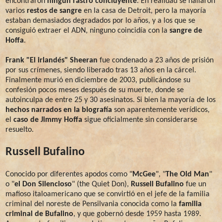
encontraron
ningún rastro concluyente
. En realidad se hallaron
varios
restos de sangre
en la casa de Detroit, pero la mayoría
estaban demasiados degradados por lo años, y a los que se
consiguió extraer el ADN, ninguno coincidía con la
sangre de
Hoffa
.
Frank "El irlandés" Sheeran
fue condenado a 23 años de prisión
por sus crímenes, siendo liberado tras 13 años en la cárcel.
Finalmente murió en diciembre de 2003, publicándose su
confesión pocos meses después de su muerte, donde se
autoinculpa de entre 25 y 30 asesinatos. Si bien la mayoría de los
hechos narrados en la biografía
son aparentemente verídicos,
el
caso de Jimmy Hoffa
sigue oficialmente sin considerarse
resuelto.
Russell Bufalino
Conocido por diferentes apodos como "
McGee
", "
The Old Man
"
o "
el Don Silencioso
" (the Quiet Don),
Russell Bufalino
fue un
mafioso italoamericano que se convirtió en el jefe de la familia
criminal del noreste de Pensilvania conocida como la
familia
criminal de Bufalino
, y que gobernó desde 1959 hasta 1989.