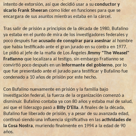
intento de extorsión, así que decidió usar a su
conductor y
sicario Frank Sheeran
como líder en funciones para que se
encargara de sus asuntos mientras estaba en la cárcel.
Tras salir de prisión a principios de la década de 1980, Bufalino
ya estaba en el punto de mira de los investigadores federales y
poco después fue
acusado de conspirar para asesinar
al hombre
que había testificado ante el gran jurado en su contra en 1977.
Le pidió al jefe de la mafia de Los Ángeles
Jimmy "The Weasel"
Fratianno
que localizara al testigo, sin embargo Fratianno se
convirtió poco después en un
informante del gobierno
, por lo
que fue presentado ante el jurado para testificar y Bufalino fue
condenado a 10 años de prisión por este hecho.
Con Bufalino nuevamente en prisión y la familia bajo
investigación federal, la fuerza de la organización comenzó a
disminuir. Bufalino contaba ya con 80 años y estaba mal de salud,
así que el liderazgo pasó a
Billy D'Elia
. A finales de la década,
Bufalino fue liberado de prisión, y a pesar de su avanzada edad,
continuó siendo una influencia significativa en las
actividades de
la Cosa Nostra
, muriendo finalmente en 1994 a la edad de 90
años.