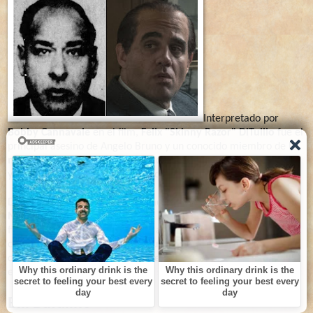
Interpretado por
Bobby Cannavale
en el film,
Felix "Skinny Razor" DiTullio
fue el
principal asesino de Angelo Bruno y un conocido miembro de la
mafia en Filadelfia
. Comenzó inicialmente como contrabandista
y poco después amplió sus actividades a todo tipo de delitos.
DiTullio ejerció también como mentor de nuevos mafiosos como
Nicodemo "Little Nicky" Scarfo o Ralph Natale
, muriendo
finalmente por causas naturales a la edad de 60 años. Como
curiosidad, el local "
Friendly Lounge
", donde se ve a DiTullio
disfrutando de sus filetes en la
película "El irlándés"
, sigue
existiendo en la actualidad en el sur de Filadelfia.
Bill Bufalino