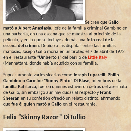
Se cree que
Gallo
mató a Albert Anastasia
, jefe de la familia criminal Gambino en
una barbería, en una escena que se muestra al principio de la
película, y en la que se incluye además una
foto real de la
escena del crimen
. Debido a las disputas entre las familias
mafiosas, Joseph Gallo moría en un tiroteo el 7 de abril de 1972
en el restaurante "
Umberto's
" del barrio de
Little Italy
(Manhattan), donde había acudido con su familia.
Supuestamente varios sicarios como
Joseph Luparelli, Philip
Gambino o Carmine "Sonny Pinto" Di Biase
, miembros de la
familia Patriarca
, fueron quienes estuvieron detrás del asesinato
de Gallo, sin embargo aún hay dudas al respecto y
Frank
Sheeran
en su confesión ofreció un relato distinto, afirmando
que
fue él quien mató a Gallo
en el restaurante.
Felix “Skinny Razor” DiTullio