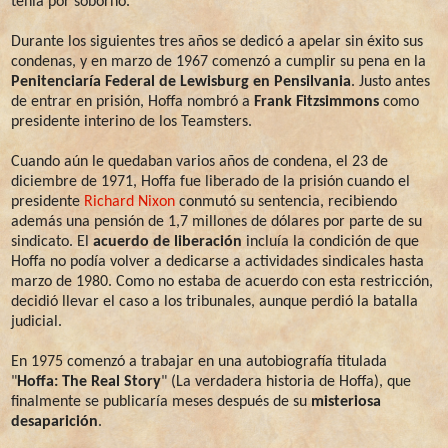
tenía por soborno.
Durante los siguientes tres años se dedicó a apelar sin éxito sus
condenas, y en marzo de 1967 comenzó a cumplir su pena en la
Penitenciaría Federal de Lewisburg en Pensilvania
. Justo antes
de entrar en prisión, Hoffa nombró a
Frank Fitzsimmons
como
presidente interino de los Teamsters.
Cuando aún le quedaban varios años de condena, el 23 de
diciembre de 1971, Hoffa fue liberado de la prisión cuando el
presidente
Richard Nixon
conmutó su sentencia, recibiendo
además una pensión de 1,7 millones de dólares por parte de su
sindicato. El
acuerdo de liberación
incluía la condición de que
Hoffa no podía volver a dedicarse a actividades sindicales hasta
marzo de 1980. Como no estaba de acuerdo con esta restricción,
decidió llevar el caso a los tribunales, aunque perdió la batalla
judicial.
En 1975 comenzó a trabajar en una autobiografía titulada
"
Hoffa: The Real Story
" (La verdadera historia de Hoffa), que
finalmente se publicaría meses después de su
misteriosa
desaparición
.