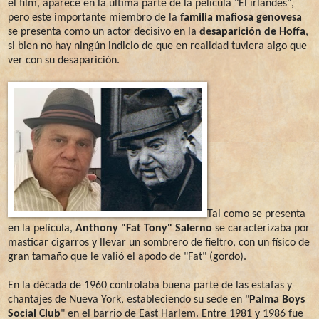
el film, aparece en la última parte de la película "El irlandés",
pero este importante miembro de la
familia mafiosa genovesa
se presenta como un actor decisivo en la
desaparición de Hoffa
,
si bien no hay ningún indicio de que en realidad tuviera algo que
ver con su desaparición.
Tal como se presenta
en la película,
Anthony "Fat Tony" Salerno
se caracterizaba por
masticar cigarros y llevar un sombrero de fieltro, con un físico de
gran tamaño que le valió el apodo de "Fat" (gordo).
En la década de 1960 controlaba buena parte de las estafas y
chantajes de Nueva York, estableciendo su sede en "
Palma Boys
Social Club
" en el barrio de East Harlem. Entre 1981 y 1986 fue