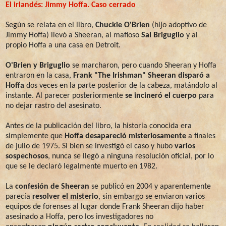
El irlandés: Jimmy Hoffa. Caso cerrado
Según se relata en el libro,
Chuckie O'Brien
(hijo adoptivo de
Jimmy Hoffa) llevó a Sheeran, al mafioso
Sal Briguglio
y al
propio Hoffa a una casa en Detroit.
O'Brien y Briguglio
se marcharon, pero cuando Sheeran y Hoffa
entraron en la casa,
Frank "The Irishman" Sheeran disparó a
Hoffa
dos veces en la parte posterior de la cabeza, matándolo al
instante. Al parecer posteriormente
se incineró el cuerpo
para
no dejar rastro del asesinato.
Antes de la publicación del libro, la historia conocida era
simplemente que
Hoffa desapareció misteriosamente
a finales
de julio de 1975. Si bien se investigó el caso y hubo
varios
sospechosos
, nunca se llegó a ninguna resolución oficial, por lo
que se le declaró legalmente muerto en 1982.
La
confesión de Sheeran
se publicó en 2004 y aparentemente
parecía
resolver el misterio
, sin embargo se enviaron varios
equipos de forenses al lugar donde Frank Sheeran dijo haber
asesinado a Hoffa, pero los investigadores no