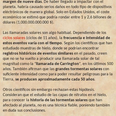
margen de nueve días
. De haber llegado a impactar con el
planeta, habría causado serios daños en todo tipo de dispositivos
eléctrónicos de manera global. Solo en Estados Unidos, el coste
económico se estimó que podría rondar entre 1 y 2,6 billones de
dólares (1.000.000.000.000 $).
Las llamaradas solares son algo habitual. Dependiendo de los
ciclos solares
(ciclos de 11 años), la
frecuencia e intensidad de
estos eventos varía con el tiempo
. Según los científicos que han
estudiado muestras de hielo, donde se podrían encontrar
registros históricos de eventos similares
en el pasado, creen
que no se ha vuelto a producir una llamarada solar de tal
magnitud como la "
llamarada de Carrington
", en los últimos 500
años. También afirman que las
grandes tormentas solares
con
suficiente intensidad como para poder resultar peligrosas para la
Tierra,
se producen aproximadamente cada 50 años
.
Otros científicos sin embargo rechazan estas hipótesis.
Consideran que el estudio de las capas de nitratos en el hielo,
para conocer la
historia de las tormentas solares
que han
afectado al planeta, no es una técnica fiable, poniendo también
en duda sus conclusiones.