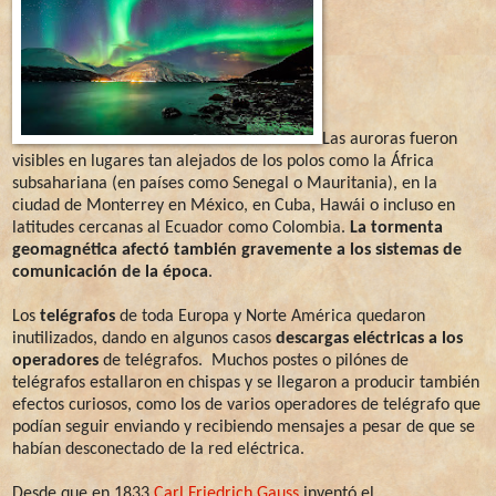
Las auroras fueron
visibles en lugares tan alejados de los polos como la África
subsahariana (en países como Senegal o Mauritania), en la
ciudad de Monterrey en México, en Cuba, Hawái o incluso en
latitudes cercanas al Ecuador como Colombia.
La tormenta
geomagnética afectó también gravemente a los sistemas de
comunicación de la época
.
Los
telégrafos
de toda Europa y Norte América quedaron
inutilizados, dando en algunos casos
descargas eléctricas a los
operadores
de telégrafos. Muchos postes o pilónes de
telégrafos estallaron en chispas y se llegaron a producir también
efectos curiosos, como los de varios operadores de telégrafo que
podían seguir enviando y recibiendo mensajes a pesar de que se
habían desconectado de la red eléctrica.
Desde que en 1833
Carl Friedrich Gauss
inventó el