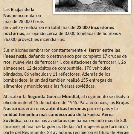
Las
Brujas de la
Noche
acumularon
más de 28.000 horas
de vuelo y realizaron en total más de
23.000 incursiones
nocturnas
, arrojando cerca de 3.000 toneladas de bombas y
26.000 proyectiles incendiarios.
Sus misiones sembraron constantemente el
terror entre las
líneas nazis
, dañando o destruyendo por completo 17 cruces de
ríos, nueve vías de ferrocarril, dos estaciones de ferrocarril, 26
almacenes, 12 depósitos de combustible, 176 vehículos
blindados, 86 vehículos y 11 reflectores. Además de los
bombardeos, la unidad también realizó 155 entregas de
alimentos y municiones a las fuerzas soviéticas.
Al acabar la
Segunda Guerra Mundial
, al regimiento se disolvió
oficialmente el 15 de octubre de 1945. Para entonces, las
Brujas
Nocturnas
eran unas
auténticas heroínas
para el país y la
unidad femenina más condecorada de la Fuerza Aérea
Soviética
, con muchas aviadoras que habían volado más de 800
misiones al final de la guerra. De las 261 mujeres que formaron
parte del Regimiento, 23 aviadoras recibieron el título de
Héroe