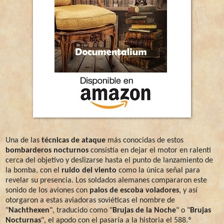
Una de las
técnicas de ataque
más conocidas de estos
bombarderos nocturnos
consistía en dejar el motor en ralentí
cerca del objetivo y deslizarse hasta el punto de lanzamiento de
la bomba, con el
ruido del viento
como la única señal para
revelar su presencia. Los soldados alemanes compararon este
sonido de los aviones con
palos de escoba voladores
, y así
otorgaron a estas aviadoras soviéticas el nombre de
"
Nachthexen
", traducido como "
Brujas de la Noche
" o "
Brujas
Nocturnas
", el apodo con el pasaría a la historia el 588.º