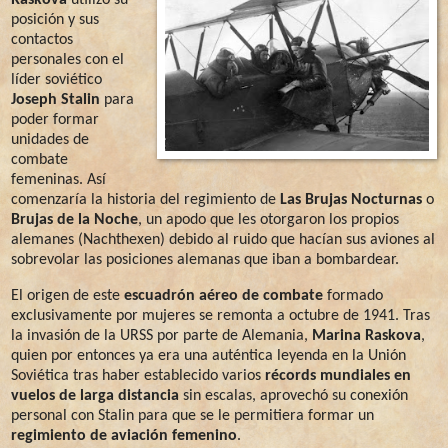
Raskova
utilizó su
posición y sus
contactos
personales con el
líder soviético
Joseph Stalin
para
poder formar
unidades de
combate
femeninas. Así
comenzaría la historia del regimiento de
Las Brujas Nocturnas
o
Brujas de la Noche
, un apodo que les otorgaron los propios
alemanes (Nachthexen) debido al ruido que hacían sus aviones al
sobrevolar las posiciones alemanas que iban a bombardear.
El origen de este
escuadrón aéreo de combate
formado
exclusivamente por mujeres se remonta a octubre de 1941. Tras
la invasión de la URSS por parte de Alemania,
Marina Raskova
,
quien por entonces ya era una auténtica leyenda en la Unión
Soviética tras haber establecido varios
récords mundiales en
vuelos de larga distancia
sin escalas, aprovechó su conexión
personal con Stalin para que se le permitiera formar un
regimiento de aviación femenino
.