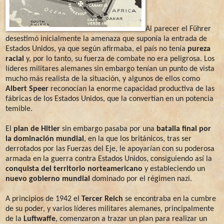
Al parecer el Führer
desestimó inicialmente la amenaza que suponía la entrada de
Estados Unidos, ya que según afirmaba, el país no tenía
pureza
racial
y, por lo tanto, su fuerza de combate no era peligrosa. Los
líderes militares alemanes sin embargo tenían un punto de vista
mucho más realista de la situación, y algunos de ellos como
Albert Speer
reconocían la enorme capacidad productiva de las
fábricas de los Estados Unidos, que la convertían en un potencia
temible.
El
plan de Hitler
sin embargo pasaba por una
batalla final por
la dominación mundial
, en la que los británicos, tras ser
derrotados por las Fuerzas del Eje, le apoyarían con su poderosa
armada en la guerra contra Estados Unidos, consiguiendo así la
conquista del territorio norteamericano
y estableciendo un
nuevo gobierno mundial
dominado por el régimen nazi.
A principios de 1942 el
Tercer Reich
se encontraba en la cumbre
de su poder, y varios líderes militares alemanes, principalmente
de la
Luftwaffe
, comenzaron a trazar un plan para realizar un