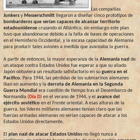
Las compañías
Junkers
y
Messerschmitt
llegaron a diseñar cinco prototipos de
bombarderos que serían capaces de alcanzar territorio
estadounidense
cruzando el Atlántico, sin embargo este plan
tuvo que abandonarse debido a la falta de bases de operaciones
en el Hemisferio Occidental, y la escasa capacidad de Alemania
para producir tales aviones a medida que avanzaba la guerra.
A partir de entonces, la mayor esperanza de la
Alemania nazi
de
un ataque contra Estados Unidos fue esperar a que su aliado
Japón obtuviera un resultado satisfactorio en su
guerra en el
Pacífico
. Para 1944, las pérdidas de los submarinos alemanes
iban en aumento y la
derrota de Alemania en la Segunda
Guerra Mundial
era cuestión de tiempo tras el Desembarco de
Normandía (
Día D
) en el verano de 1944, y el
avance del
ejército soviético
en el Frente oriental. A esas alturas de la
guerra, los líderes militares alemanes tenían claro que las
fuerzas armadas alemanas no serían capaces de atacar a los
Estados Unidos directamente.
El
plan nazi de atacar Estados Unidos
no llegó nunca a