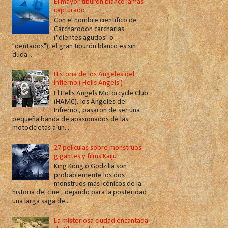
El mayor tiburón blanco jamás
capturado
Con el nombre científico de
Carcharodon carcharias
("dientes agudos" o
"dentados"), el gran tiburón blanco es sin
duda...
Historia de los Ángeles del
Infierno ( Hells Angels )
El Hells Angels Motorcycle Club
(HAMC), los Ángeles del
Infierno , pasaron de ser una
pequeña banda de apasionados de las
motocicletas a un...
27 películas sobre monstruos
gigantes y films Kaiju
King Kong o Godzilla son
probablemente los dos
monstruos más icónicos de la
historia del cine , dejando para la posteridad
una larga saga de...
La misteriosa ciudad encantada