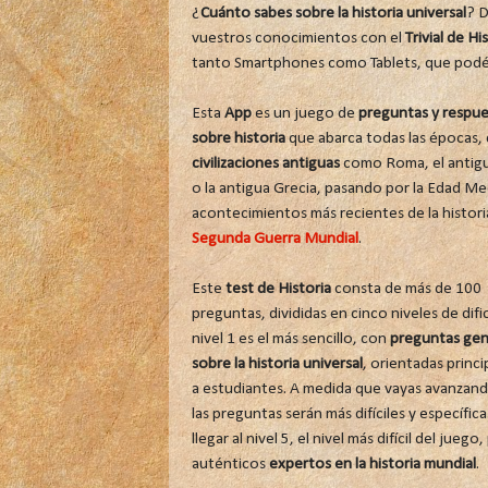
¿
Cuánto sabes sobre la historia universal
? D
vuestros conocimientos con el
Trivial de Hi
tanto Smartphones como Tablets, que podé
Esta
App
es un juego de
preguntas y respue
sobre historia
que abarca todas las épocas,
civilizaciones antiguas
como Roma, el antig
o la antigua Grecia, pasando por la Edad Me
acontecimientos más recientes de la histori
Segunda Guerra Mundial
.
Este
test de Historia
consta de más de 100
preguntas, divididas en cinco niveles de dific
nivel 1 es el más sencillo, con
preguntas gen
sobre la historia universal
, orientadas princ
a estudiantes. A medida que vayas avanzand
las preguntas serán más difíciles y específica
llegar al nivel 5, el nivel más difícil del juego,
auténticos
expertos en la historia mundial
.