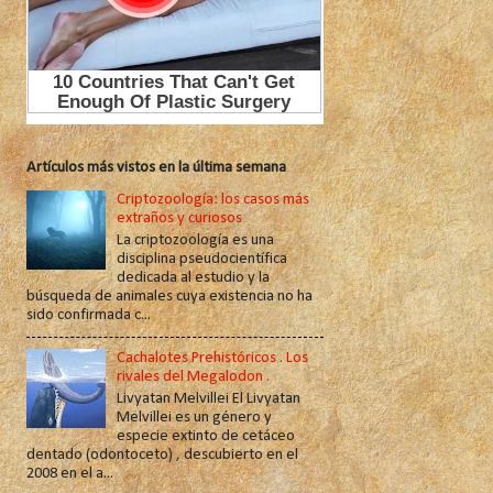
Artículos más vistos en la última semana
Criptozoología: los casos más
extraños y curiosos
La criptozoología es una
disciplina pseudocientífica
dedicada al estudio y la
búsqueda de animales cuya existencia no ha
sido confirmada c...
Cachalotes Prehistóricos . Los
rivales del Megalodon .
Livyatan Melvillei El Livyatan
Melvillei es un género y
especie extinto de cetáceo
dentado (odontoceto) , descubierto en el
2008 en el a...