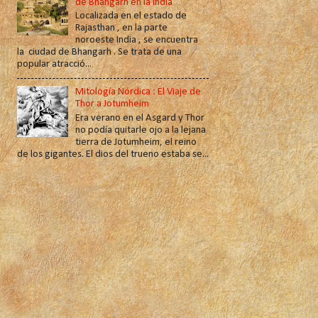
de Bhangarh en la India
Localizada en el estado de
Rajasthan , en la parte
noroeste India , se encuentra
la ciudad de Bhangarh . Se trata de una
popular atracció...
Mitología Nórdica : El Viaje de
Thor a Jotumheim
Era verano en el Asgard y Thor
no podía quitarle ojo a la lejana
tierra de Jotumheim, el reino
de los gigantes. El dios del trueno estaba se...