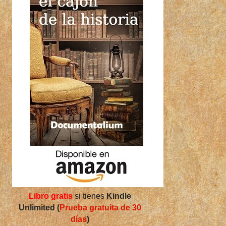
Libro gratis
si tienes
Kindle
Unlimited (
Prueba gratuita de 30
días
)