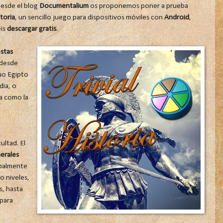
esde el blog
Documentalium
os proponemos poner a prueba
storia
, un sencillo juego para dispositivos móviles con
Android
,
is
descargar gratis
.
stas
 desde
uo Egipto
dia, o
a como la
ultad. El
erales
ipalmente
o niveles,
s, hasta
 para