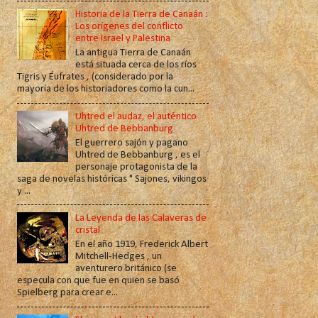
Historia de la Tierra de Canaán :
Los orígenes del conflicto
entre Israel y Palestina
La antigua Tierra de Canaán
está situada cerca de los ríos
Tigris y Éufrates , (considerado por la
mayoría de los historiadores como la cun...
Uhtred el audaz, el auténtico
Uhtred de Bebbanburg
El guerrero sajón y pagano
Uhtred de Bebbanburg , es el
personaje protagonista de la
saga de novelas históricas " Sajones, vikingos
y ...
La Leyenda de las Calaveras de
cristal
En el año 1919, Frederick Albert
Mitchell-Hedges , un
aventurero británico (se
especula con que fue en quien se basó
Spielberg para crear e...