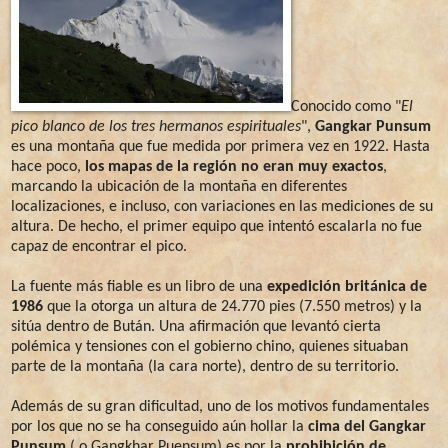
Conocido como "
El
pico blanco de los tres hermanos espirituales
",
Gangkar Punsum
es una montaña que fue medida por primera vez en 1922. Hasta
hace poco,
los mapas de la región no eran muy exactos
,
marcando la ubicación de la montaña en diferentes
localizaciones, e incluso, con variaciones en las mediciones de su
altura. De hecho, el primer equipo que intentó escalarla no fue
capaz de encontrar el pico.
La fuente más fiable es un libro de una
expedición británica de
1986
que la otorga un altura de 24.770 pies (7.550 metros) y la
sitúa dentro de Bután. Una afirmación que levantó cierta
polémica y tensiones con el gobierno chino, quienes situaban
parte de la montaña (la cara norte), dentro de su territorio.
Además de su gran dificultad, uno de los motivos fundamentales
por los que no se ha conseguido aún hollar la
cima del Gangkar
Punsum
( o Gangkhar Puensum)
es por la
prohibición de