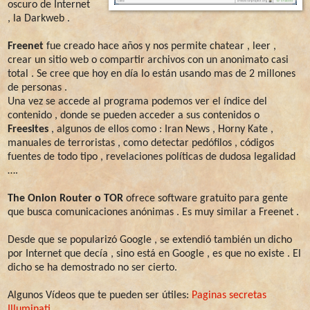
oscuro de Internet
, la Darkweb .
Freenet
fue creado hace años y nos permite chatear , leer ,
crear un sitio web o compartir archivos con un anonimato casi
total . Se cree que hoy en día lo están usando mas de 2 millones
de personas .
Una vez se accede al programa podemos ver el índice del
contenido , donde se pueden acceder a sus contenidos o
Freesites
, algunos de ellos como : Iran News , Horny Kate ,
manuales de terroristas , como detectar pedófilos , códigos
fuentes de todo tipo , revelaciones políticas de dudosa legalidad
….
The Onion Router o TOR
ofrece software gratuito para gente
que busca comunicaciones anónimas . Es muy similar a Freenet .
Desde que se popularizó Google , se extendió también un dicho
por Internet que decía , sino está en Google , es que no existe . El
dicho se ha demostrado no ser cierto.
Algunos Vídeos que te pueden ser útiles:
Paginas secretas
Illuminati .