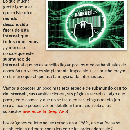
Lo que mucha
gente ignora es
que
existe otro
mundo
desconocido
fuera de este
Internet que
todos conocemos
, y menos se
conoce que este
submundo de
Internet
al que no es sencillo llegar por los medios habituales de
conexión ( a veces es simplemente imposible ) , es mucho mayor
en tamaño que el que usa la mayoría de internautas .
Vamos a conocer un poco mas esta especie de
submundo oculto
de Internet
, sus ramificaciones , sus páginas secretas , algo que
poca gente conoce y que no se trata en casi ningún medio (en
otro artículo puedes ver en detalle información sobre los
supuestos
niveles de la Deep Web
)
Los orígenes de Internet se remontan a 1969 , en esa fecha se
estableció la primera conexión entre los ordenadores de 3