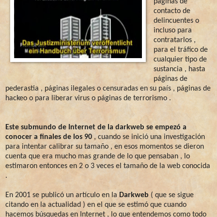
páginas de
contacto de
delincuentes o
incluso para
contratarlos ,
para el tráfico de
cualquier tipo de
sustancia , hasta
páginas de
pederastia , páginas ilegales o censuradas en su país , páginas de
hackeo o para liberar virus o páginas de terrorismo .
Este
submundo de Internet de la darkweb se empezó a
conocer a finales de los 90
, cuando se inició una investigación
para intentar calibrar su tamaño , en esos momentos se dieron
cuenta que era mucho mas grande de lo que pensaban , lo
estimaron entonces en 2 o 3 veces el tamaño de la web conocida
.
En 2001 se publicó un artículo en la
Darkweb
( que se sigue
citando en la actualidad ) en el que se estimó que cuando
hacemos búsquedas en Internet , lo que entendemos como todo