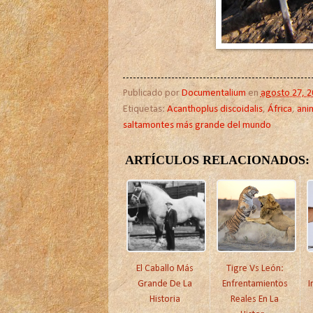
Publicado por
Documentalium
en
agosto 27, 2
Etiquetas:
Acanthoplus discoidalis
,
África
,
ani
saltamontes más grande del mundo
ARTÍCULOS RELACIONADOS:
El Caballo Más
Tigre Vs León:
Grande De La
Enfrentamientos
I
Historia
Reales En La