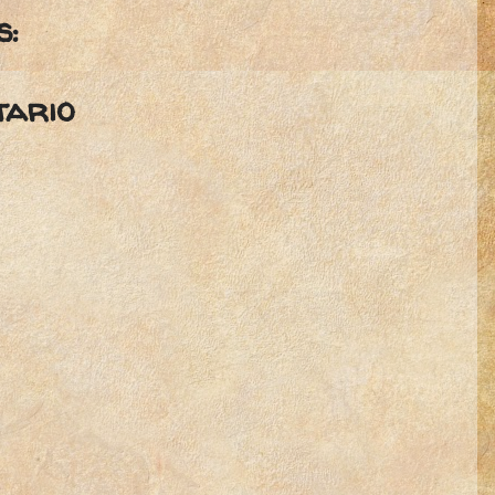
s:
tario