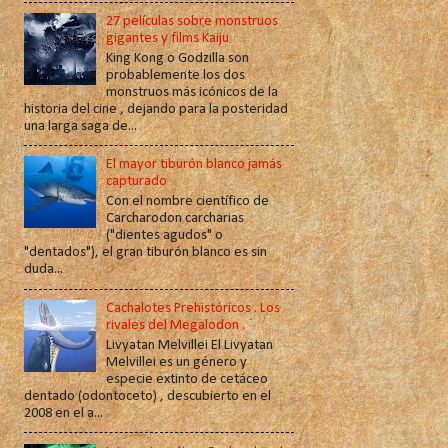
27 películas sobre monstruos
gigantes y films Kaiju
King Kong o Godzilla son
probablemente los dos
monstruos más icónicos de la
historia del cine , dejando para la posteridad
una larga saga de...
El mayor tiburón blanco jamás
capturado
Con el nombre científico de
Carcharodon carcharias
("dientes agudos" o
"dentados"), el gran tiburón blanco es sin
duda...
Cachalotes Prehistóricos . Los
rivales del Megalodon .
Livyatan Melvillei El Livyatan
Melvillei es un género y
especie extinto de cetáceo
dentado (odontoceto) , descubierto en el
2008 en el a...