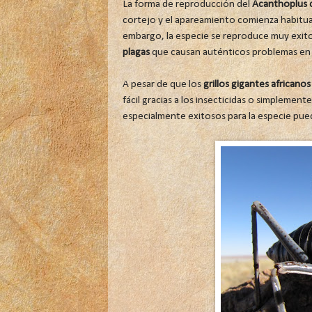
La forma de reproducción del
Acanthoplus d
cortejo y el apareamiento comienza habitua
embargo, la especie se reproduce muy exi
plagas
que causan auténticos problemas en l
A pesar de que los
grillos gigantes africanos
fácil gracias a los insecticidas o simplemen
especialmente exitosos para la especie pued