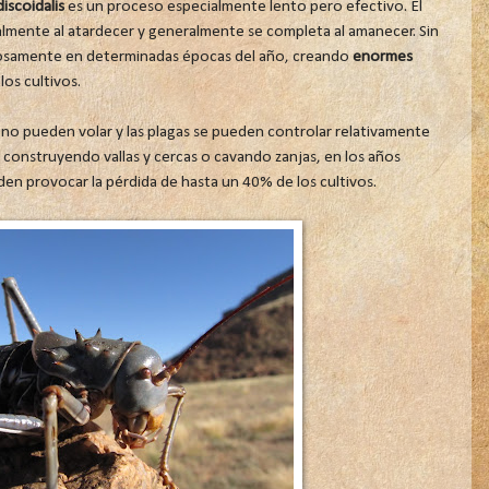
iscoidalis
es un proceso especialmente lento pero efectivo. El
lmente al atardecer y generalmente se completa al amanecer. Sin
tosamente en determinadas épocas del año, creando
enormes
os cultivos.
no pueden volar y las plagas se pueden controlar relativamente
te construyendo vallas y cercas o cavando zanjas, en los años
en provocar la pérdida de hasta un 40% de los cultivos.