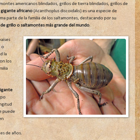
tes americanos blindados, grillos de tierra blindados, grillos de
o gigante africano
(Acanthoplus discoidalis) es una especie de
ma parte de la familia de los saltamontes, destacando por su
 de grillo o saltamontes más grande del mundo
.
países
 o
d la
on los
ilia
gigante
rpo
ngitud
e puede
en
nes de años.