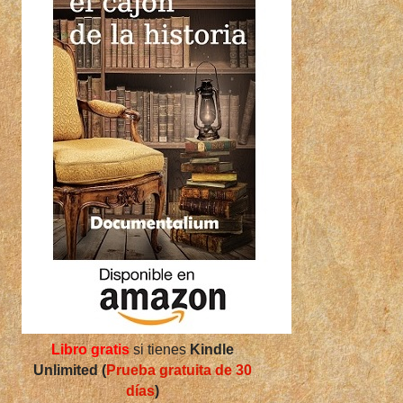
Libro gratis
si tienes
Kindle
Unlimited (
Prueba gratuita de 30
días
)