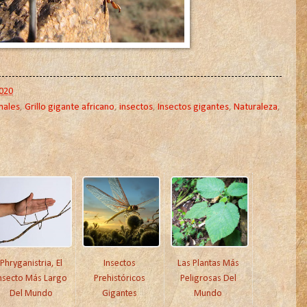
020
males
,
Grillo gigante africano
,
insectos
,
Insectos gigantes
,
Naturaleza
,
Phryganistria, El
Insectos
Las Plantas Más
nsecto Más Largo
Prehistóricos
Peligrosas Del
Del Mundo
Gigantes
Mundo