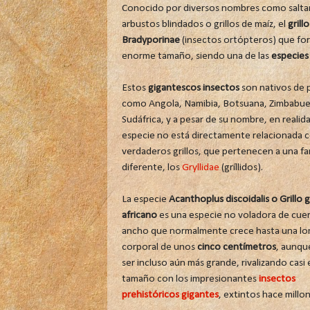
Conocido por diversos nombres como saltamon
arbustos blindados o grillos de maíz, el
grill
Bradyporinae
(insectos ortópteros) que for
enorme tamaño, siendo una de las
especies
Estos
gigantescos insectos
son nativos de 
como Angola, Namibia, Botsuana, Zimbabue
Sudáfrica, y a pesar de su nombre, en realida
especie no está directamente relacionada c
verdaderos grillos, que pertenecen a una fam
diferente, los
Gryllidae
(gríllidos).
La especie
Acanthoplus discoidalis o Grillo 
africano
es una especie no voladora de cue
ancho que normalmente crece hasta una lo
corporal de unos
cinco centímetros
, aunqu
ser incluso aún más grande, rivalizando casi 
tamaño con los impresionantes
insectos
prehistóricos gigantes
, extintos hace millo