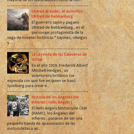
mayoría de los historiadores como la cun...
Uhtred el audaz, el auténtico
Uhtred de Bebbanburg
El guerrero sajón y pagano
Uhtred de Bebbanburg , es el
personaje protagonista de la
saga de novelas históricas " Sajones, vikingos
y ...
La Leyenda de las Calaveras de
cristal
En el año 1919, Frederick Albert
Mitchell-Hedges , un
aventurero británico (se
especula con que fue en quien se basó
Spielberg para crear e...
Historia de los Ángeles del
Infierno ( Hells Angels )
El Hells Angels Motorcycle Club
(HAMC), los Ángeles del
Infierno , pasaron de ser una
pequeña banda de apasionados de las
motocicletas a un...