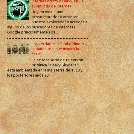
Internet oculto o Darkweb , el
submundo de Internet
Hoy en día estamos
acostumbrados a arrancar
nuestro explorador y acceder a
alguno de los buscadores de Internet (
Google principalmente ) pa...
Los verdaderos Peaky Blinders,
la banda real que inspiró la
serie
La exitosa serie de televisión
británica " Peaky Blinders ",
está ambientada en la Inglaterra de 1919 y
los posteriores años 20,...