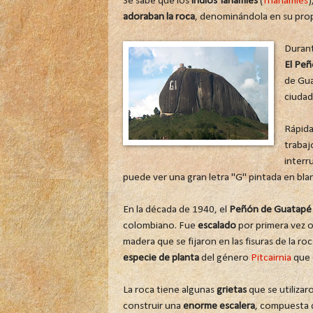
Se sabe que los
indios Tahamíes
(
Thahamíes
)
adoraban la roca
, denominándola en su propi
Durant
El Peñ
de Gua
ciuda
Rápida
trabaj
interr
puede ver una gran letra "G" pintada en bl
En la década de 1940, el
Peñón de Guatapé
colombiano. Fue
escalado
por primera vez o
madera que se fijaron en las fisuras de la ro
especie de planta
del género
Pitcairnia
que 
La roca tiene algunas
grietas
que se utilizar
construir una
enorme escalera
, compuesta 