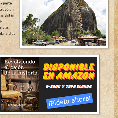
la
parte
struyó un
nas
vistas
-
s días
ar vistas