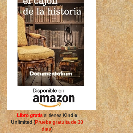
Libro gratis
si tienes
Kindle
Unlimited (
Prueba gratuita de 30
días
)