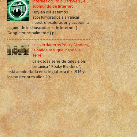
Internet oculto o Darkweb , el
submundo de Internet
Hoy en día estamos
acostumbrados a arrancar
nuestro explorador y acceder a
alguno de los buscadores de Internet (
Google principalmente ) pa...
Los verdaderos Peaky Blinders,
la banda real que inspiró la
serie
La exitosa serie de televisión
británica " Peaky Blinders ",
está ambientada en la Inglaterra de 1919 y
los posteriores años 20,...