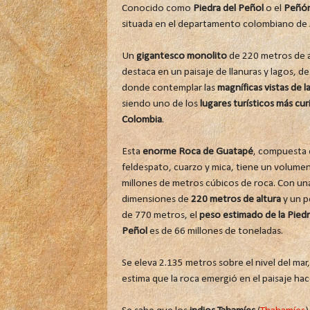
Conocido como
Piedra del Peñol
o el
Peñón
situada en el departamento colombiano de
Un
gigantesco monolito
de 220 metros de a
destaca en un paisaje de llanuras y lagos, d
donde contemplar las
magníficas vistas de l
siendo uno de los
lugares turísticos más cu
Colombia
.
Esta
enorme Roca de Guatapé
, compuesta 
feldespato, cuarzo y mica, tiene un volume
millones de metros cúbicos de roca. Con un
dimensiones de
220 metros de altura
y un p
de 770 metros, el
peso estimado de la Piedr
Peñol
es de 66 millones de toneladas.
Se eleva 2.135 metros sobre el nivel del ma
estima que la roca emergió en el paisaje h