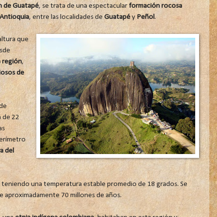
 de Guatapé
, se trata de una espectacular
formación rocosa
Antioquia
, entre las localidades de
Guatapé
y
Peñol
.
ltura que
esde
a región
,
riosos de
de
n de 22
as
erímetro
a del
r, teniendo una temperatura estable promedio de 18 grados. Se
ace aproximadamente 70 millones de años.