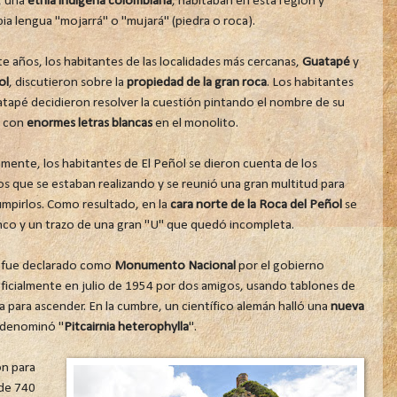
, una
etnia indígena colombiana
, habitaban en esta región y
a lengua "mojarrá" o "mujará" (piedra o roca).
e años, los habitantes de las localidades más cercanas,
Guatapé
y
ol
, discutieron sobre la
propiedad de la gran roca
. Los habitantes
tapé decidieron resolver la cuestión pintando el nombre de su
d con
enormes letras blancas
en el monolito.
mente, los habitantes de El Peñol se dieron cuenta de los
os que se estaban realizando y se reunió una gran multitud para
umpirlos. Como resultado, en la
cara norte de la Roca del Peñol
se
anco y un trazo de una gran "U" que quedó incompleta.
fue declarado como
Monumento Nacional
por el gobierno
ficialmente en julio de 1954 por dos amigos, usando tablones de
ca para ascender. En la cumbre, un científico alemán halló una
nueva
denominó "
Pitcairnia heterophylla
".
on para
de 740