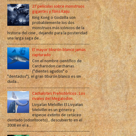
27 películas sobre monstruos
gigantes y films Kaiju
King Kong o Godzilla son
probablemente los dos
monstruos más icónicos de la
historia del cine , dejando para la posteridad
una larga saga de...
El mayor tiburón blanco jamás
capturado
Con el nombre científico de
Carcharodon carcharias
("dientes agudos" o
"dentados"), el gran tiburón blanco es sin
duda...
Cachalotes Prehistóricos . Los
rivales del Megalodon .
Livyatan Melvillei El Livyatan
Melvillei es un género y
especie extinto de cetáceo
dentado (odontoceto) , descubierto en el
2008 en el a...