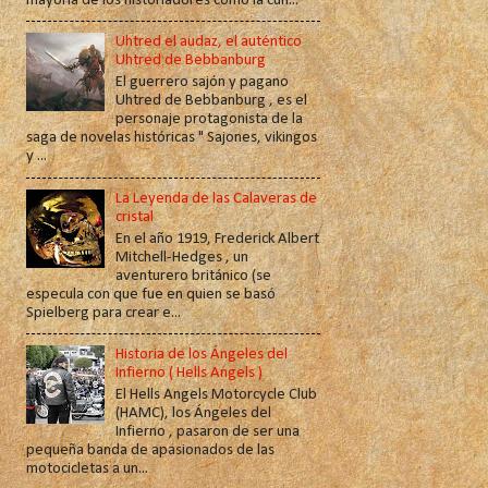
mayoría de los historiadores como la cun...
Uhtred el audaz, el auténtico
Uhtred de Bebbanburg
El guerrero sajón y pagano
Uhtred de Bebbanburg , es el
personaje protagonista de la
saga de novelas históricas " Sajones, vikingos
y ...
La Leyenda de las Calaveras de
cristal
En el año 1919, Frederick Albert
Mitchell-Hedges , un
aventurero británico (se
especula con que fue en quien se basó
Spielberg para crear e...
Historia de los Ángeles del
Infierno ( Hells Angels )
El Hells Angels Motorcycle Club
(HAMC), los Ángeles del
Infierno , pasaron de ser una
pequeña banda de apasionados de las
motocicletas a un...