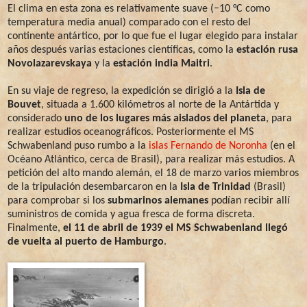
El clima en esta zona es relativamente suave (−10 °C como
temperatura media anual) comparado con el resto del
continente antártico, por lo que fue el lugar elegido para instalar
años después varias estaciones científicas, como la
estación rusa
Novolazarevskaya
y la
estación india Maitri
.
En su viaje de regreso, la expedición se dirigió a la
Isla de
Bouvet
, situada a 1.600 kilómetros al norte de la Antártida y
considerado
uno de los lugares más aislados del planeta
, para
realizar estudios oceanográficos. Posteriormente el MS
Schwabenland puso rumbo a la
islas Fernando de Noronha
(en el
Océano Atlántico, cerca de Brasil), para realizar más estudios. A
petición del alto mando alemán, el 18 de marzo varios miembros
de la tripulación desembarcaron en la
Isla de Trinidad
(Brasil)
para comprobar si los
submarinos alemanes
podían recibir allí
suministros de comida y agua fresca de forma discreta.
Finalmente,
el 11 de abril de 1939 el MS Schwabenland llegó
de vuelta al puerto de Hamburgo
.