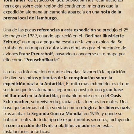
York Times
" de Estados Unidos, publicaban las reclamaciones
noruegas sobre esta región del continente, mientras que la
expedición alemana únicamente aparecía en una
nota de la
prensa local de Hamburgo
.
Una de las pocas
referencias a esta expedición
se produjo el 25
de mayo de 1939, cuando apareció en el "
Berliner Illustrierte
Zeitung
" un mapa a pequeña escala de la zona explorada. Se
trataba de un mapa no autorizado dibujado por el mecánico de
aviones
Franz Preuschoff
, pasando a conocerse este mapa por
ello como "
Preuschoffkarte
".
La escasa información durante décadas, favoreció la aparición
de diversos
mitos y teorías de la conspiración sobre la
expedición nazi a la Antártida
, El mito más extendido, es el que
sostiene que los alemanes llegaron a construir una
gran base
militar nazi en la Antártida
, probablemente cerca del
Oasis
Schirmacher
, sobreviviendo gracias a las fuentes termales. Una
base que además habría servido como
refugio a los líderes nazis
tras acabar la
Segunda Guerra Mundial
en 1945, y donde se
habrían realizado todo tipo de experimentos secretos, incluyendo
la
construcción de Ovnis o platillos voladores
en estas
instalaciones antárticas.