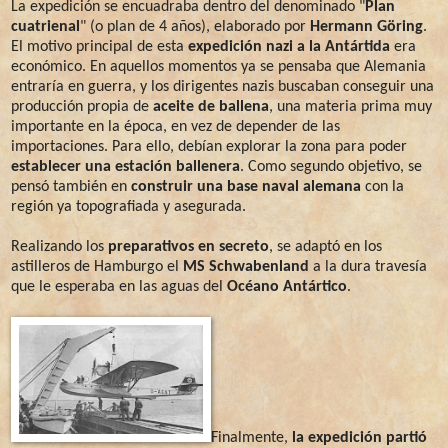
La expedición se encuadraba dentro del denominado "
Plan
cuatrienal
" (o plan de 4 años), elaborado por
Hermann Göring
.
El motivo principal de esta
expedición nazi a la Antártida
era
económico. En aquellos momentos ya se pensaba que Alemania
entraría en guerra, y los dirigentes nazis buscaban conseguir una
producción propia de
aceite de ballena
, una materia prima muy
importante en la época, en vez de depender de las
importaciones. Para ello, debían explorar la zona para poder
establecer una estación ballenera
. Como segundo objetivo, se
pensó también en
construir una base naval alemana
con la
región ya topografiada y asegurada.
Realizando los
preparativos en secreto
, se adaptó en los
astilleros de Hamburgo el
MS Schwabenland
a la dura travesía
que le esperaba en las aguas del
Océano Antártico
.
Finalmente,
la expedición partió