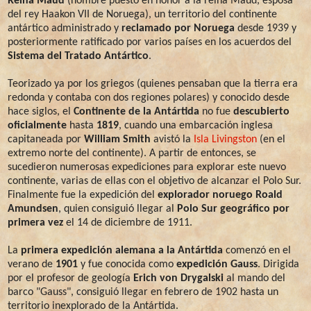
Reina Maud
(nombre puesto en honor a la reina Maud, esposa
del rey Haakon VII de Noruega), un territorio del continente
antártico administrado y
reclamado por Noruega
desde 1939 y
posteriormente ratificado por varios países en los acuerdos del
Sistema del Tratado Antártico
.
Teorizado ya por los griegos (quienes pensaban que la tierra era
redonda y contaba con dos regiones polares) y conocido desde
hace siglos, el
Continente de la Antártida
no fue
descubierto
oficialmente
hasta
1819
, cuando una embarcación inglesa
capitaneada por
William Smith
avistó la
Isla Livingston
(en el
extremo norte del continente). A partir de entonces, se
sucedieron numerosas expediciones para explorar este nuevo
continente, varias de ellas con el objetivo de alcanzar el Polo Sur.
Finalmente fue la expedición del
explorador noruego Roald
Amundsen
, quien consiguió llegar al
Polo Sur geográfico por
primera vez
el 14 de diciembre de 1911.
La
primera expedición alemana a la Antártida
comenzó en el
verano de
1901
y fue conocida como
expedición Gauss
. Dirigida
por el profesor de geología
Erich von Drygalski
al mando del
barco "Gauss", consiguió llegar en febrero de 1902 hasta un
territorio inexplorado de la Antártida.