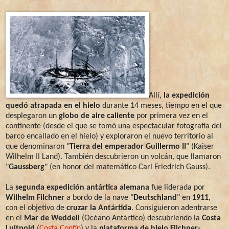
Allí,
la expedición
quedó atrapada en el hielo
durante 14 meses, tiempo en el que
desplegaron un
globo de aire caliente
por primera vez en el
continente (desde el que se tomó una espectacular fotografía del
barco encallado en el hielo) y exploraron el nuevo territorio al
que denominaron "
Tierra del emperador Guillermo II
" (Kaiser
Wilhelm II Land). También descubrieron un volcán, que llamaron
"
Gaussberg
" (en honor del matemático Carl Friedrich Gauss).
La
segunda expedición antártica alemana
fue liderada por
Wilhelm Filchner
a bordo de la nave "
Deutschland
" en
1911
,
con el objetivo de
cruzar la Antártida
. Consiguieron adentrarse
en el
Mar de Weddell
(Océano Antártico) descubriendo la
Costa
Luitpold
(
Costa Confín
) y la
plataforma de hielo Filchner-