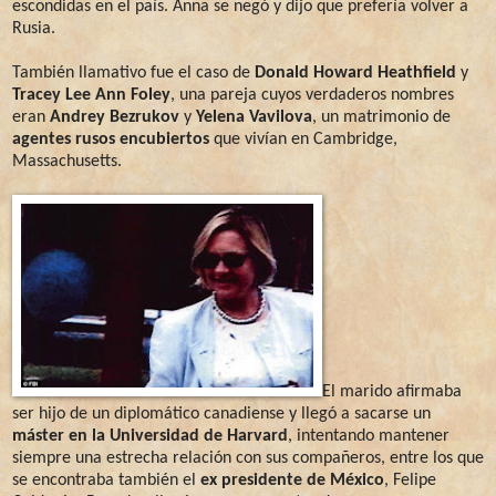
escondidas en el país. Anna se negó y dijo que prefería volver a
Rusia.
También llamativo fue el caso de
Donald Howard Heathfield
y
Tracey Lee Ann Foley
, una pareja cuyos verdaderos nombres
eran
Andrey Bezrukov
y
Yelena Vavilova
, un matrimonio de
agentes rusos encubiertos
que vivían en Cambridge,
Massachusetts.
El marido afirmaba
ser hijo de un diplomático canadiense y llegó a sacarse un
máster en la Universidad de Harvard
, intentando mantener
siempre una estrecha relación con sus compañeros, entre los que
se encontraba también el
ex presidente de México
, Felipe