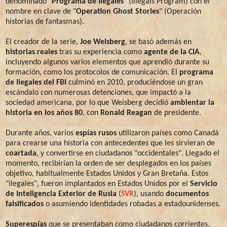
denominado "
Programa de Ilegales
" (Illegals Program) con el
nombre en clave de "
Operation Ghost Stories
" (Operación
historias de fantasmas).
El creador de la serie,
Joe Weisberg
, se basó además en
historias reales
tras su experiencia como
agente de la CIA
,
incluyendo algunos varios elementos que aprendió durante su
formación, como los protocolos de comunicación. El
programa
de ilegales del FBI
culminó en 2010, produciéndose un gran
escándalo con numerosas detenciones, que impactó a la
sociedad americana, por lo que Weisberg decidió
ambientar la
historia en los años 80
, con
Ronald Reagan
de presidente.
Durante años, varios
espías
rusos
utilizaron países como Canadá
para crearse una historia con antecedentes que les sirvieran de
coartada
, y convertirse en ciudadanos "occidentales". Llegado el
momento, recibirían la orden de ser desplegados en los países
objetivo, habitualmente Estados Unidos y Gran Bretaña. Estos
"ilegales", fueron implantados en Estados Unidos por el
Servicio
de Inteligencia Exterior de Rusia
(
SVR
), usando
documentos
falsificados
o asumiendo identidades robadas a estadounidenses.
Superespías
que se presentaban como ciudadanos corrientes,