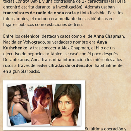
teclas
Control+Alt+E
y una contraseña de 27 caracteres (el FBI la
encontró escrita durante la investigación). Además usaban
transmisores de radio de onda corta
y tinta invisible. Para los
intercambios, el método era mediante bolsas idénticas en
lugares públicos como estaciones de tren.
Entre los detenidos, destacan casos como el de
Anna Chapman
.
Nacida en Volvogrado, su verdadero nombre era
Anya
Kushchenko
, y tras conocer a Alex Chapman, el hijo de un
ejecutivo de negocios británico, se casó con él poco después.
Durante años, Anna transmitía información los miércoles a los
rusos a través de
redes cifradas de ordenado
r, habitualmente
en algún Starbucks.
Su última operación y