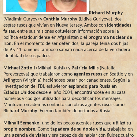
Richard Murphy
(Vladimir Guryev) y
Cynthia Murphy
(Lidiya Guriyeva), dos
espías rusos que vivían en Nueva Jersey. Ambos con
identidades
falsas
, entre sus misiones obtuvieron información sobre la
política estadounidense en Afganistán o el
programa nuclear de
Irán
. En el momento de ser detenidos, la pareja tenía dos hijas
de 9 y 11, quienes tampoco sabían nada acerca de la verdadera
identidad de sus padres.
Michael Zottoli
(Mikhail Kutsik) y
Patricia Mills
(Natalia
Pereverzeva) que trabajaron como
agentes rusos
en Seattle y en
Arlington (Virginia) haciéndose pasar por canadienses. Según la
investigación del FBI, estuvieron
espiando para Rusia en
Estados Unidos
desde el año 2004, encontrándose en su casa
números y códigos utilizados para decodificar los mensajes.
Mantuvieron además contacto con otros agentes rusos como
Richard Murphy
. Fueron también deportados a Rusia.
Mikhail Semenko
, uno de los pocos agentes rusos que
utilizó su
propio nombre
. Como
tapadera de su doble vida
, trabajaba en
una
agencia de viajes
y era capaz de de hablar con fluidez cuatro