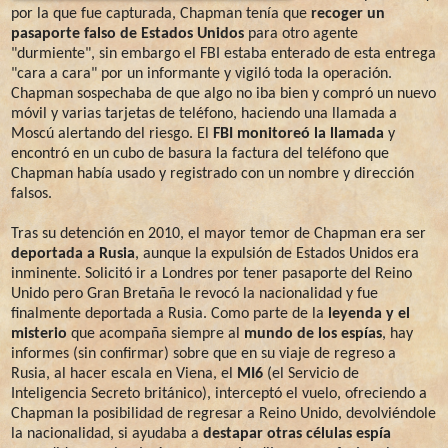
por la que fue capturada, Chapman tenía que
recoger un
pasaporte falso de Estados Unidos
para otro agente
"durmiente", sin embargo el FBI estaba enterado de esta entrega
"cara a cara" por un informante y vigiló toda la operación.
Chapman sospechaba de que algo no iba bien y compró un nuevo
móvil y varias tarjetas de teléfono, haciendo una llamada a
Moscú alertando del riesgo. El
FBI monitoreó la llamada
y
encontró en un cubo de basura la factura del teléfono que
Chapman había usado y registrado con un nombre y dirección
falsos.
Tras su detención en 2010, el mayor temor de Chapman era ser
deportada a Rusia
, aunque la expulsión de Estados Unidos era
inminente. Solicitó ir a Londres por tener pasaporte del Reino
Unido pero Gran Bretaña le revocó la nacionalidad y fue
finalmente deportada a Rusia. Como parte de la
leyenda y el
misterio
que acompaña siempre al
mundo de los espías
, hay
informes (sin confirmar) sobre que en su viaje de regreso a
Rusia, al hacer escala en Viena, el
MI6
(el Servicio de
Inteligencia Secreto británico), interceptó el vuelo, ofreciendo a
Chapman la posibilidad de regresar a Reino Unido, devolviéndole
la nacionalidad, si ayudaba a
destapar otras células espía