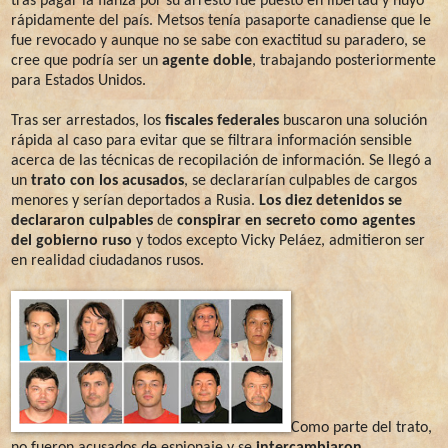
tras pagar la fianza por su arresto fue puesto en libertad y huyó
rápidamente del país. Metsos tenía pasaporte canadiense que le
fue revocado y aunque no se sabe con exactitud su paradero, se
cree que podría ser un
agente doble
, trabajando posteriormente
para Estados Unidos.
Tras ser arrestados, los
fiscales federales
buscaron una solución
rápida al caso para evitar que se filtrara información sensible
acerca de las técnicas de recopilación de información. Se llegó a
un
trato con los acusados
, se declararían culpables de cargos
menores y serían deportados a Rusia.
Los diez detenidos se
declararon culpables
de
conspirar en secreto como agentes
del gobierno ruso
y todos excepto Vicky Peláez, admitieron ser
en realidad ciudadanos rusos.
Como parte del trato,
no fueron acusados de espionaje y se
intercambiaron