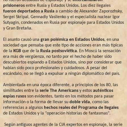
prisioneros
entre Rusia y Estados Unidos. Los diez ilegales
fueron deportados a Rusia
a cambio de Alexander Zaporozhsky,
Sergei Skripal, Gennadiy Vasilenko y el especialista nuclear Igor
Sutyagin, condenados en Rusia por espionaje para Estados Unidos
y Gran Bretaña.
El asunto causó una
gran polémica en Estados Unidos
, en una
sociedad que pensaba que este tipo de acciones eran más típicas
de la
KGB
que de la
Rusia postsoviética
. En Moscú la sensación
era más de vergüenza, no tanto por el hecho de haber sido
descubiertos espiando a Estados Unidos, sino por considerar que
habían sido poco profesionales y cuidadosos. A pesar del
escándalo, no se llegó a expulsar a ningún diplomático del país.
Ambientada en una época diferente, a principios de los 80, las
similitudes entre la
serie The Americans
y estos
auténticos
espías rusos
son evidentes, tanto en los métodos para pasar
información o la forma de llevar su
doble vida
, como las
referencias a algunos
hechos reales del Programa de Ilegales
de Estados Unidos y la "operación historias de fantasmas".
Según antiguos agentes de la CIA expertos en espionaje, la serie