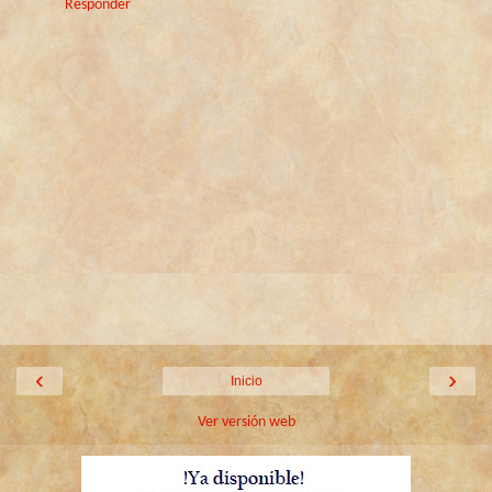
Responder
‹
›
Inicio
Ver versión web