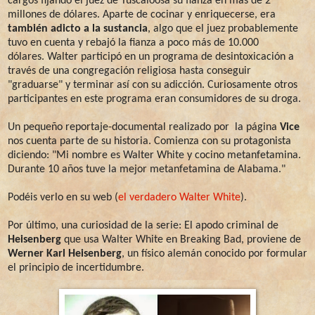
cargos fijando el juez de Tuscaloosa su fianza en más de 2
millones de dólares. Aparte de cocinar y enriquecerse, era
también adicto a la sustancia
, algo que el juez probablemente
tuvo en cuenta y rebajó la fianza a poco más de 10.000
dólares. Walter participó en un programa de desintoxicación a
través de una congregación religiosa hasta conseguir
"graduarse" y terminar así con su adicción. Curiosamente otros
participantes en este programa eran consumidores de su droga.
Un pequeño reportaje-documental realizado por la página
Vice
nos cuenta parte de su historia. Comienza con su protagonista
diciendo: "Mi nombre es Walter White y cocino metanfetamina.
Durante 10 años tuve la mejor metanfetamina de Alabama."
Podéis verlo en su web (
el verdadero Walter White
).
Por último, una curiosidad de la serie: El apodo criminal de
Heisenberg
que usa Walter White en Breaking Bad, proviene de
Werner Karl Heisenberg
, un físico alemán conocido por formular
el principio de incertidumbre.