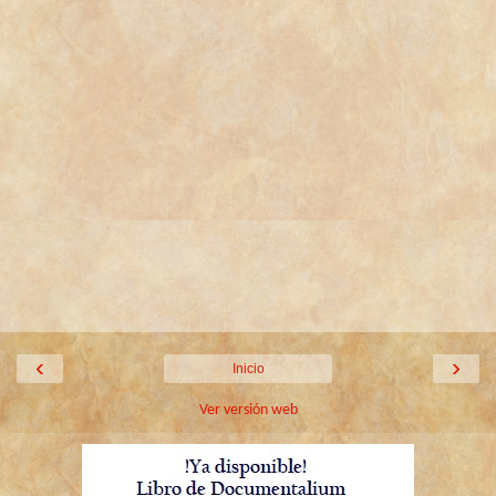
‹
›
Inicio
Ver versión web