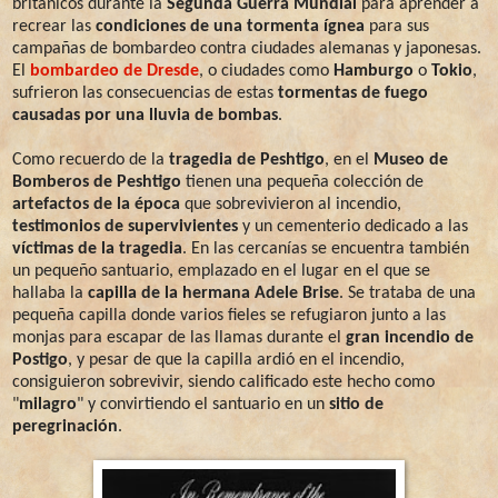
británicos durante la
Segunda Guerra Mundial
para aprender a
recrear las
condiciones de una tormenta ígnea
para sus
campañas de bombardeo contra ciudades alemanas y japonesas.
El
bombardeo de Dresde
, o ciudades como
Hamburgo
o
Tokio
,
sufrieron las consecuencias de estas
tormentas de fuego
causadas por una lluvia de bombas
.
Como recuerdo de la
tragedia de Peshtigo
, en el
Museo de
Bomberos de Peshtigo
tienen una pequeña colección de
artefactos de la época
que sobrevivieron al incendio,
testimonios de supervivientes
y un cementerio dedicado a las
víctimas de la tragedia
. En las cercanías se encuentra también
un pequeño santuario, emplazado en el lugar en el que se
hallaba la
capilla de la hermana Adele Brise
. Se trataba de una
pequeña capilla donde varios fieles se refugiaron junto a las
monjas para escapar de las llamas durante el
gran incendio de
Postigo
, y pesar de que la capilla ardió en el incendio,
consiguieron sobrevivir, siendo calificado este hecho como
"
milagro
" y convirtiendo el santuario en un
sitio de
peregrinación
.