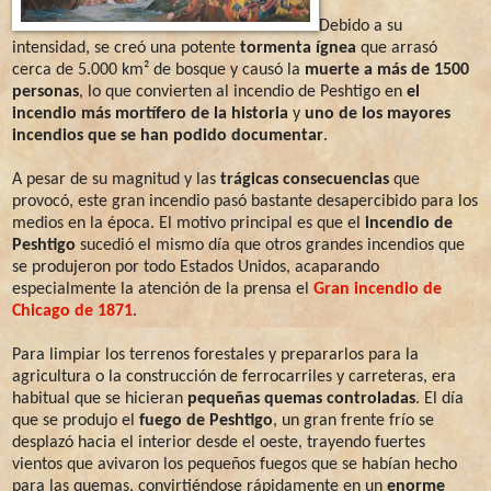
Debido a su
intensidad, se creó una potente
tormenta ígnea
que arrasó
cerca de 5.000 km² de bosque y causó la
muerte a más de 1500
personas
, lo que convierten al incendio de Peshtigo en
el
incendio más mortífero de la historia
y
uno de los mayores
incendios que se han podido documentar
.
A pesar de su magnitud y las
trágicas consecuencias
que
provocó, este gran incendio pasó bastante desapercibido para los
medios en la época. El motivo principal es que el
incendio de
Peshtigo
sucedió el mismo día que otros grandes incendios que
se produjeron por todo Estados Unidos, acaparando
especialmente la atención de la prensa el
Gran incendio de
Chicago de 1871
.
Para limpiar los terrenos forestales y prepararlos para la
agricultura o la construcción de ferrocarriles y carreteras, era
habitual que se hicieran
pequeñas quemas controladas
. El día
que se produjo el
fuego de Peshtigo
, un gran frente frío se
desplazó hacia el interior desde el oeste, trayendo fuertes
vientos que avivaron los pequeños fuegos que se habían hecho
para las quemas, convirtiéndose rápidamente en un
enorme