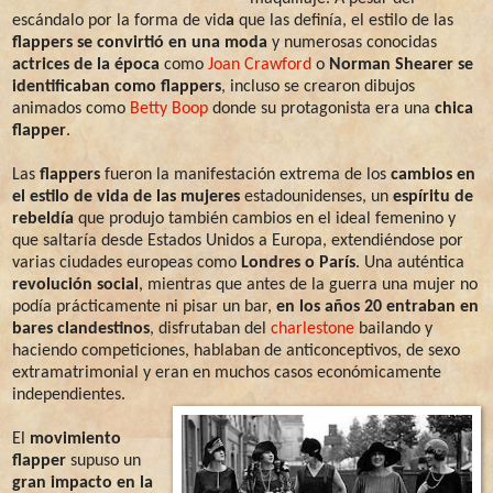
escándalo por la forma de vid
a
que las definía, el estilo de las
flappers se convirtió en una moda
y numerosas conocidas
actrices de la época
como
Joan Crawford
o
Norman Shearer
se
identificaban como flappers
, incluso se crearon dibujos
animados como
Betty Boop
donde su protagonista era una
chica
flapper
.
Las
flappers
fueron la manifestación extrema de los
cambios en
el estilo de vida de las mujeres
estadounidenses, un
espíritu de
rebeldía
que produjo también cambios en el ideal femenino y
que saltaría desde Estados Unidos a Europa, extendiéndose por
varias ciudades europeas como
Londres o París
. Una auténtica
revolución social
, mientras que antes de la guerra una mujer no
podía prácticamente ni pisar un bar,
en los años 20 entraban en
bares clandestinos
, disfrutaban del
charlestone
bailando y
haciendo competiciones, hablaban de anticonceptivos, de sexo
extramatrimonial y eran en muchos casos económicamente
independientes.
El
movimiento
flapper
supuso un
gran impacto en la