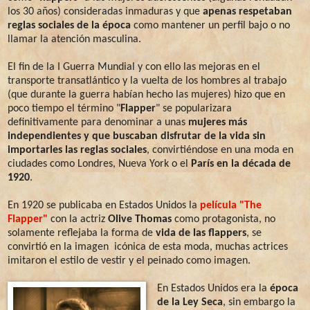
los 30 años) consideradas inmaduras y que
apenas respetaban
reglas sociales de la época
como mantener un perfil bajo o no
llamar la atención masculina.
El fin de la I Guerra Mundial y con ello las mejoras en el
transporte transatlántico y la vuelta de los hombres al trabajo
(que durante la guerra habían hecho las mujeres) hizo que en
poco tiempo el término "
Flapper
" se popularizara
definitivamente para denominar a unas
mujeres más
independientes y que buscaban disfrutar de la vida sin
importarles las reglas sociales
, convirtiéndose en una moda en
ciudades como Londres, Nueva York o el
París en la década de
1920
.
En 1920 se publicaba en Estados Unidos la
película "The
Flapper"
con la actriz
Olive Thomas
como protagonista, no
solamente reflejaba la forma de
vida de las flappers
, se
convirtió en la imagen icónica de esta moda, muchas actrices
imitaron el estilo de vestir y el peinado como imagen.
En Estados Unidos era la
época
de la Ley Seca
, sin embargo la