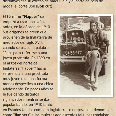
distintivos era su exceso de maquillaje y el corte de pelo de
moda, el corte Bob (
Bob cut
).
El
término "Flapper"
se
empezó a usar unos años
antes, en la década de 1910.
Sus orígenes se creen que
provienen de la Inglaterra de
mediados del siglo XVII,
cuando se usaba la palabra
"flap" para referirse a una
joven prostituta. En 1890 en
el argot del norte de
Inglaterra "flapper" hacía
referencia a una prostituta
muy joven o de una forma
menos despectiva a una chica
adolescente. En pocos años se
le fue dando distintos
significados mientras se iba
popularizando, en 1910 tanto
en Estados Unidos como en Inglaterra se empezaba a denominar
como "
flappers
" a las mujeres adolescentes (algunas rondaban