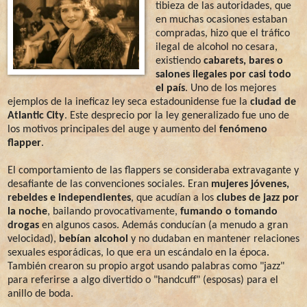
tibieza de las autoridades, que
en muchas ocasiones estaban
compradas, hizo que el tráfico
ilegal de alcohol no cesara,
existiendo
cabarets, bares o
salones ilegales por casi todo
el país
. Uno de los mejores
ejemplos de la ineficaz ley seca estadounidense fue la
ciudad de
Atlantic City
. Este desprecio por la ley generalizado fue uno de
los motivos principales del auge y aumento del
fenómeno
flapper
.
El comportamiento de las flappers se consideraba extravagante y
desafiante de las convenciones sociales. Eran
mujeres jóvenes,
rebeldes e independientes
, que acudían a los
clubes de jazz por
la noche
, bailando provocativamente,
fumando o tomando
drogas
en algunos casos. Además conducían (a menudo a gran
velocidad),
bebían alcohol
y no dudaban en mantener relaciones
sexuales esporádicas, lo que era un escándalo en la época.
También crearon su propio argot usando palabras como "jazz"
para referirse a algo divertido o "handcuff" (esposas) para el
anillo de boda.