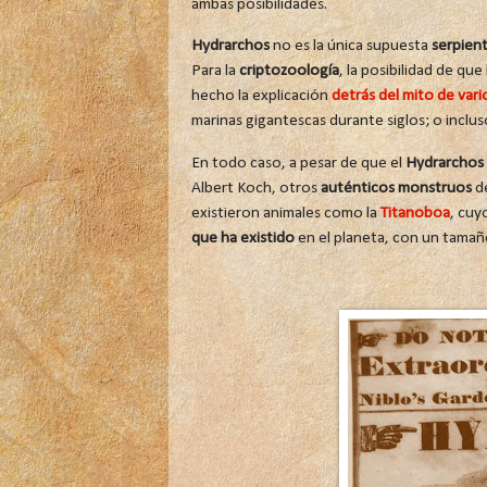
ambas posibilidades.
Hydrarchos
no es la única supuesta
serpien
Para la
criptozoología
, la posibilidad de qu
hecho la explicación
detrás del mito de vari
marinas gigantescas durante siglos; o inclus
En todo caso, a pesar de que el
Hydrarchos 
Albert Koch, otros
auténticos monstruos
de
existieron animales como la
Titanoboa
, cuy
que ha existido
en el planeta, con un tamañ