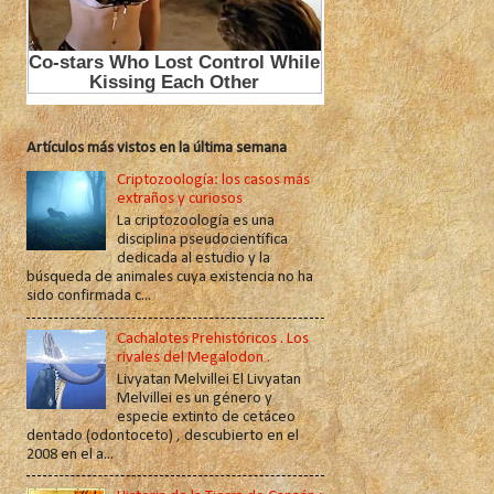
Artículos más vistos en la última semana
Criptozoología: los casos más
extraños y curiosos
La criptozoología es una
disciplina pseudocientífica
dedicada al estudio y la
búsqueda de animales cuya existencia no ha
sido confirmada c...
Cachalotes Prehistóricos . Los
rivales del Megalodon .
Livyatan Melvillei El Livyatan
Melvillei es un género y
especie extinto de cetáceo
dentado (odontoceto) , descubierto en el
2008 en el a...