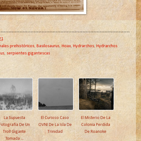
21
ales prehistóricos
,
Basilosaurus
,
Hoax
,
Hydrarchos
,
Hydrarchos
us
,
serpientes gigantescas
La Supuesta
El Curioso Caso
El Misterio De La
Fotografía De Un
OVNI De La Isla De
Colonia Perdida
Troll Gigante
Trinidad
De Roanoke
Tomada ...