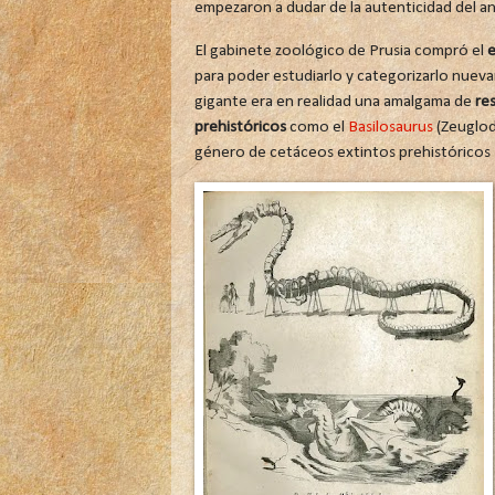
empezaron a dudar de la autenticidad del an
El gabinete zoológico de Prusia compró el
e
para poder estudiarlo y categorizarlo nuev
gigante era en realidad una amalgama de
res
prehistóricos
como el
Basilosaurus
(Zeuglod
género de cetáceos extintos prehistóricos