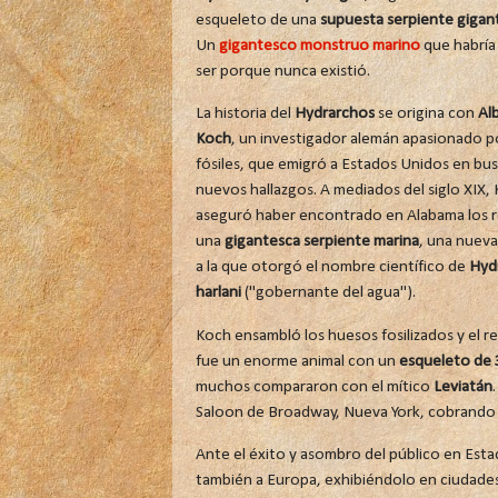
esqueleto de una
supuesta serpiente gigan
Un
gigantesco monstruo marino
que habría 
ser porque nunca existió.
La historia del
Hydrarchos
se origina con
Alb
Koch
, un investigador alemán apasionado po
fósiles, que emigró a Estados Unidos en bu
nuevos hallazgos. A mediados del siglo XIX,
aseguró haber encontrado en Alabama los r
una
gigantesca serpiente marina
, una nueva
a la que otorgó el nombre científico de
Hyd
harlani
("gobernante del agua").
Koch ensambló los huesos fosilizados y el r
fue un enorme animal con un
esqueleto de 
muchos compararon con el mítico
Leviatán
Saloon de Broadway, Nueva York, cobrando 
Ante el éxito y asombro del público en Esta
también a Europa, exhibiéndolo en ciudades