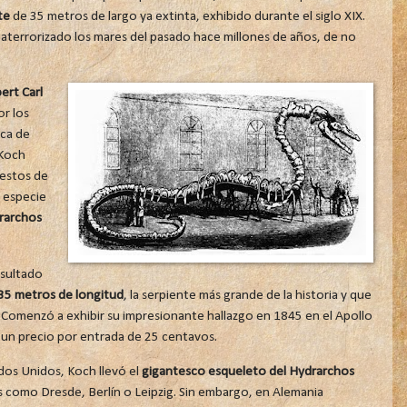
te
de 35 metros de largo ya extinta, exhibido durante el siglo XIX.
aterrorizado los mares del pasado hace millones de años, de no
ert Carl
r los
sca de
 Koch
estos de
 especie
rarchos
esultado
35 metros de longitud
, la serpiente más grande de la historia y que
. Comenzó a exhibir su impresionante hallazgo en 1845 en el Apollo
un precio por entrada de 25 centavos.
dos Unidos, Koch llevó el
gigantesco esqueleto del Hydrarchos
 como Dresde, Berlín o Leipzig. Sin embargo, en Alemania