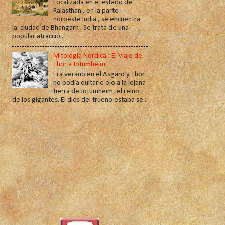
Localizada en el estado de
Rajasthan , en la parte
noroeste India , se encuentra
la ciudad de Bhangarh . Se trata de una
popular atracció...
Mitología Nórdica : El Viaje de
Thor a Jotumheim
Era verano en el Asgard y Thor
no podía quitarle ojo a la lejana
tierra de Jotumheim, el reino
de los gigantes. El dios del trueno estaba se...