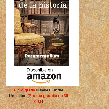
Libro gratis
si tienes
Kindle
Unlimited (
Prueba gratuita de 30
días
)