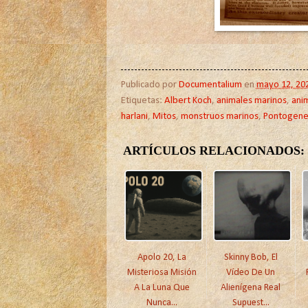
Publicado por
Documentalium
en
mayo 12, 20
Etiquetas:
Albert Koch
,
animales marinos
,
anim
harlani
,
Mitos
,
monstruos marinos
,
Pontogene
ARTÍCULOS RELACIONADOS:
Apolo 20, La
Skinny Bob, El
Misteriosa Misión
Vídeo De Un
A La Luna Que
Alienígena Real
Nunca...
Supuest...