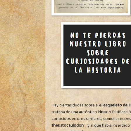
Hay ciertas dudas sobre si el
esqueleto de 
trataba de una auténtico
Hoax
o falsificaci
conocidos errores similares, como la reco
theristocaulodon
", y al que había insertad