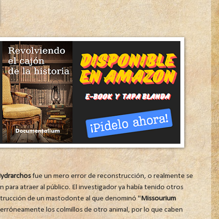
Hydrarchos
fue un mero error de reconstrucción, o realmente se
ón para atraer al público. El investigador ya había tenido otros
nstrucción de un mastodonte al que denominó "
Missourium
o erróneamente los colmillos de otro animal, por lo que caben