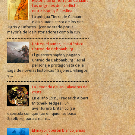
Historia de la Tierra de Canaán :
Los orígenes del conflicto
entre Israel y Palestina
La antigua Tierra de Canaán
está situada cerca de los ríos
Tigris y Éufrates , (considerado por la
mayoría de los historiadores como la cun...
Uhtred el audaz, el auténtico
Uhtred de Bebbanburg
El guerrero sajón y pagano
Uhtred de Bebbanburg , es el
personaje protagonista de la
saga de novelas históricas " Sajones, vikingos
y ...
La Leyenda de las Calaveras de
cristal
En el año 1919, Frederick Albert
Mitchell-Hedges , un
aventurero británico (se
especula con que fue en quien se basó
Spielberg para crear e...
El mayor tiburón blanco jamás