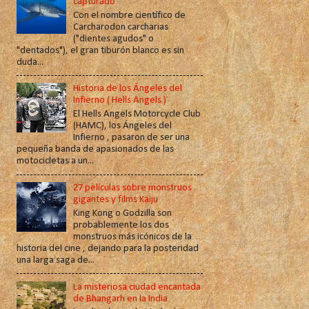
capturado
Con el nombre científico de
Carcharodon carcharias
("dientes agudos" o
"dentados"), el gran tiburón blanco es sin
duda...
Historia de los Ángeles del
Infierno ( Hells Angels )
El Hells Angels Motorcycle Club
(HAMC), los Ángeles del
Infierno , pasaron de ser una
pequeña banda de apasionados de las
motocicletas a un...
27 películas sobre monstruos
gigantes y films Kaiju
King Kong o Godzilla son
probablemente los dos
monstruos más icónicos de la
historia del cine , dejando para la posteridad
una larga saga de...
La misteriosa ciudad encantada
de Bhangarh en la India