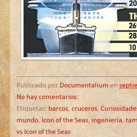
Publicado por
Documentalium
en
septi
No hay comentarios:
Etiquetas:
barcos
,
cruceros
,
Curiosidade
mundo
,
Icon of the Seas
,
ingeniería
,
tam
vs Icon of the Seas