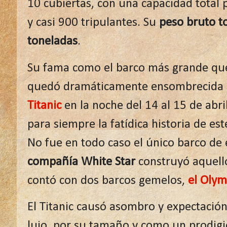
10 cubiertas, con una capacidad total
y casi 900 tripulantes. Su
peso bruto t
toneladas
.
Su fama como el barco más grande que
quedó dramáticamente ensombrecida 
Titanic
en la noche del 14 al 15 de abr
para siempre la fatídica historia de est
No fue en todo caso el único barco de
compañía White Star
construyó aquello
contó con dos barcos gemelos,
el Olym
El Titanic causó asombro y expectació
lujo, por su tamaño y como un prodigio