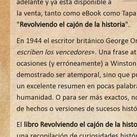
adelante y ya está disponible a
la venta, tanto como eBook como Tapa b
"
Revolviendo el cajón de la historia
".
En 1944 el escritor británico George Or
escriben los vencedores
». Una frase a
ocasiones (y erróneamente) a Winston 
demostrado ser atemporal, sino que p
un excelente resumen en pocas palabras
humanidad. O para ser más exactos, no
de hechos o versiones de sucesos hist
El
libro Revolviendo el cajón de la histo
una recopilación de curiosidades histór