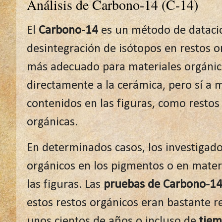
Análisis de Carbono-14 (C-14)
El
Carbono-14
es un método de datació
desintegración de isótopos en restos o
más adecuado para materiales orgánico
directamente a la cerámica, pero sí a 
contenidos en las figuras, como resto
orgánicas.
En determinados casos, los investigado
orgánicos en los pigmentos o en mate
las figuras. Las
pruebas de Carbono-1
estos restos orgánicos eran bastante r
unos cientos de años o incluso de
tie