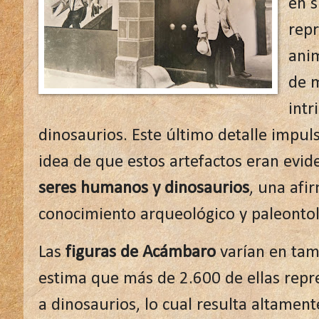
en s
rep
ani
de 
intr
dinosaurios. Este último detalle impuls
idea de que estos artefactos eran evid
seres humanos y dinosaurios
, una afi
conocimiento arqueológico y paleontol
Las
figuras de Acámbaro
varían en tama
estima que más de 2.600 de ellas repr
a dinosaurios, lo cual resulta altamen