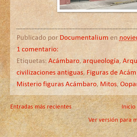
Publicado por
Documentalium
en
novie
1 comentario:
Etiquetas:
Acámbaro
,
arqueología
,
Arqu
civilizaciones antiguas
,
Figuras de Acám
Misterio figuras Acámbaro
,
Mitos
,
Oopa
Entradas más recientes
Inicio
Ver versión para m