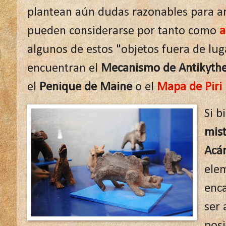
plantean aún dudas razonables para ar
pueden considerarse por tanto como
a
algunos de estos "objetos fuera de lu
encuentran el
Mecanismo de Antikyth
el
Penique de Maine
o el
Mapa de Piri 
Si b
mist
Acá
elem
enca
ser 
posi