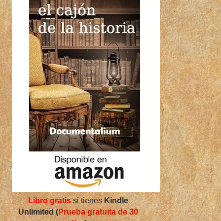
Libro gratis
si tienes
Kindle
Unlimited (
Prueba gratuita de 30