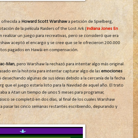
e ofrecida a
Howard Scott Warshaw
a petición de Spielberg,
tación de la película Raiders of the Lost Ark (
Indiana Jones En
n realizar un juego para recreativas, pero se consideró que era
rshaw aceptó el encargo y se cree que se le ofrecieron 200.000
astos pagados en Hawái en compensación.
Pac-Man
, pero Warshaw la rechazó para intentar algo más original.
ado en la historia para intentar capturar algo de las
emociones
 desechando algunas de sus ideas debido a la cercanía de la fecha
 que el juego estaría listo para la Navidad de aquel año. El trato
dejaba a Atari un tiempo de unos 5 meses para programar,
básico se completó en dos días, al final de los cuales Warshaw
 a pasar las cinco semanas restantes escribiendo, depurando y
.