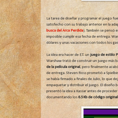
La tarea de diseñar y programar el juego fu
satisfecho con su trabajo anterior en la adap
busca del Arca Perdida
). También se pensó e
imposible cumplir esa fecha de entrega. Wa
dólares y unas vacaciones con todos los g
La idea era hacer de E.T. un
juego de estilo 
Warshaw trató de construir un juego más bas
de la película original
, pero finalmente acabó
de entrega. Steven Ross prometió a Spielberg
se había firmado a finales de Julio, lo que 
empaquetar y distribuir el juego. El diseño 
presentó la idea a Kassar antes de proceder
documentando los
6.5Kb de código original