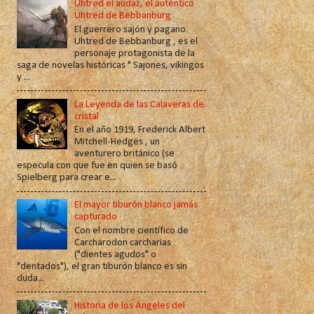
Uhtred el audaz, el auténtico
Uhtred de Bebbanburg
El guerrero sajón y pagano
Uhtred de Bebbanburg , es el
personaje protagonista de la
saga de novelas históricas " Sajones, vikingos
y ...
La Leyenda de las Calaveras de
cristal
En el año 1919, Frederick Albert
Mitchell-Hedges , un
aventurero británico (se
especula con que fue en quien se basó
Spielberg para crear e...
El mayor tiburón blanco jamás
capturado
Con el nombre científico de
Carcharodon carcharias
("dientes agudos" o
"dentados"), el gran tiburón blanco es sin
duda...
Historia de los Ángeles del