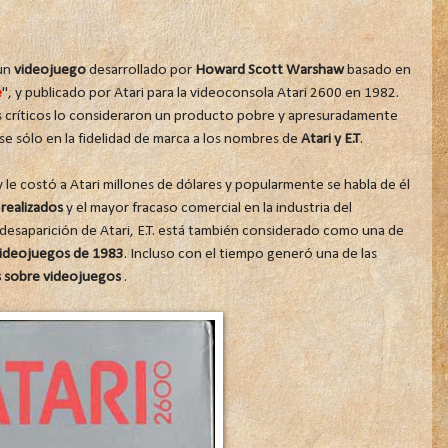
un
videojuego
desarrollado por
Howard Scott Warshaw
basado en
e
", y publicado por Atari para la videoconsola Atari 2600 en 1982.
os críticos lo consideraron un producto pobre y apresuradamente
e sólo en la fidelidad de marca a los nombres de
Atari y E.T
.
le costó a Atari millones de dólares y popularmente se habla de él
realizados
y el mayor fracaso comercial en la industria del
a desaparición de Atari, E.T. está también considerado como una de
 videojuegos de 1983
. Incluso con el tiempo generó una de las
 sobre videojuegos
.