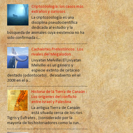
Criptozoología: los casos más
extraños y curiosos
La criptozoología es una
disciplina pseudocientífica
dedicada al estudio y la
búsqueda de animales cuya existencia no ha
sido confirmada c...
Cachalotes Prehistóricos . Los
rivales del Megalodon .
Livyatan Melvillei El Livyatan
Melvillei es un género y
especie extinto de cetáceo
dentado (odontoceto) , descubierto en el
2008 en el a...
Historia de la Tierra de Canaán :
Los orígenes del conflicto
entre Israel y Palestina
La antigua Tierra de Canaán
está situada cerca de los ríos
Tigris y Éufrates , (considerado por la
mayoría de los historiadores como la cun...