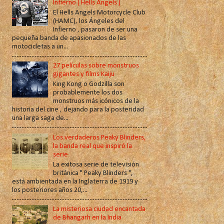
Infierno ( Hells Angels )
El Hells Angels Motorcycle Club
(HAMC), los Ángeles del
Infierno , pasaron de ser una
pequeña banda de apasionados de las
motocicletas a un...
27 películas sobre monstruos
gigantes y films Kaiju
King Kong o Godzilla son
probablemente los dos
monstruos más icónicos de la
historia del cine , dejando para la posteridad
una larga saga de...
Los verdaderos Peaky Blinders,
la banda real que inspiró la
serie
La exitosa serie de televisión
británica " Peaky Blinders ",
está ambientada en la Inglaterra de 1919 y
los posteriores años 20,...
La misteriosa ciudad encantada
de Bhangarh en la India