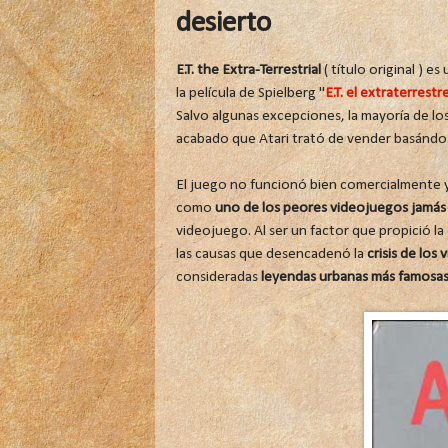
desierto
E.T. the Extra-Terrestrial
( título original ) es 
la película de Spielberg "
E.T. el extraterrestr
Salvo algunas excepciones, la mayoría de l
acabado que Atari trató de vender basándos
El juego no funcionó bien comercialmente y 
como
uno de los peores videojuegos jamás 
videojuego. Al ser un factor que propició l
las causas que desencadenó la
crisis de los
consideradas
leyendas urbanas más famosas