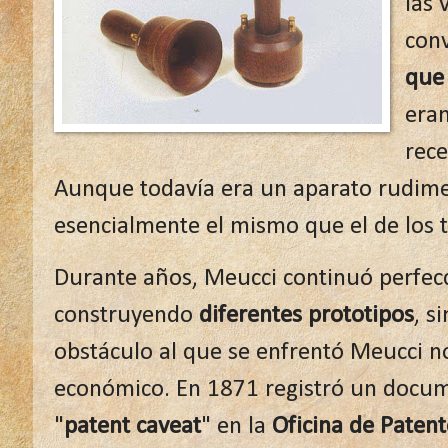
las 
con
que 
era
rece
Aunque todavía era un aparato rudimen
esencialmente el mismo que el de los t
Durante años, Meucci continuó perfec
construyendo
diferentes prototipos
, s
obstáculo al que se enfrentó Meucci no
económico. En 1871 registró un docu
"
patent caveat
" en la
Oficina de Paten