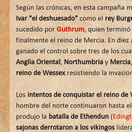
Según las crónicas, en esta campaña mu
Ivar "el deshuesado"
como el
rey Burg
sucedido por
Guthrum
, quien termin
finalmente el reino de Mercia. En diez
ganado el control sobre tres de los cua
Anglia Oriental
,
Northumbria
y
Mercia
reino de Wessex
resistiendo la invasió
Los
intentos de conquistar el reino de
hombre del norte continuaron hasta e
produjo la
batalla de Ethendun
(
Eding
sajonas derrotaron a los vikingos
lider