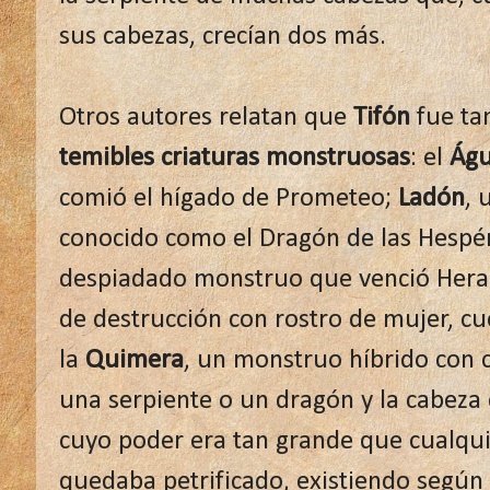
sus cabezas, crecían dos más.
Otros autores relatan que
Tifón
fue ta
temibles criaturas monstruosas
: el
Águ
comió el hígado de Prometeo;
Ladón
, 
conocido como el Dragón de las Hespér
despiadado monstruo que venció Herac
de destrucción con rostro de mujer, cu
la
Quimera
, un monstruo híbrido con c
una serpiente o un dragón y la cabeza 
cuyo poder era tan grande que cualqui
quedaba petrificado, existiendo según 