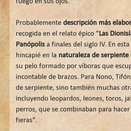
fuego en sus ojos.
Probablemente
descripción más elabo
recogida en el relato épico "
Las Dionis
Panópolis
a finales del siglo IV. En es
hincapié en la
naturaleza de serpiente 
su pelo formado por víboras que esc
incontable de brazos. Para Nono, Tifón
de serpiente, sino también muchas ot
incluyendo leopardos, leones, toros, ja
perros, que se combinaban para hacer 
fieras".