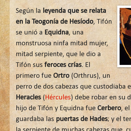
Según la
leyenda que se relata
en la Teogonía de Hesíodo
, Tifón
se unió a
Equidna
, una
monstruosa ninfa mitad mujer,
mitad serpiente, que le dio a
Tifón sus
feroces crías
. El
primero fue
Ortro
(Orthrus), un
perro de dos cabezas que custodiaba 
Heracles
(
Hércules
) debe robar en su 
hijo de Tifón y Equidna fue
Cerbero
, e
guardaba las
puertas de Hades
; y el t
la serpiente de muchas cabezas que, c