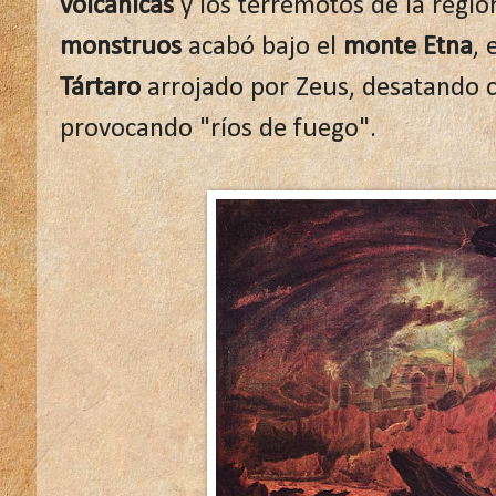
volcánicas
y los terremotos de la regió
monstruos
acabó bajo el
monte Etna
, 
Tártaro
arrojado por Zeus, desatando c
provocando "ríos de fuego".