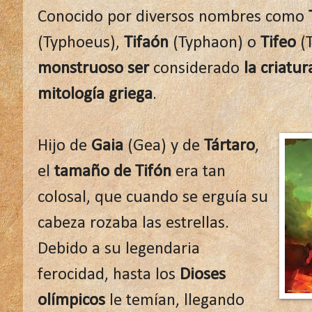
Conocido por diversos nombres como
(Typhoeus),
Tifaón
(Typhaon) o
Tifeo
(T
monstruoso ser
considerado
la criatu
mitología griega
.
Hijo de
Gaia
(Gea) y de
Tártaro
,
el
tamaño de Tifón
era tan
colosal, que cuando se erguía su
cabeza rozaba las estrellas.
Debido a su legendaria
ferocidad, hasta los
Dioses
olímpicos
le temían, llegando