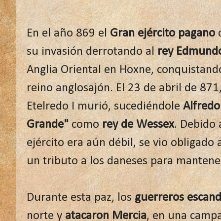
En el año 869 el
Gran ejército pagano
c
su invasión derrotando al
rey Edmund
Anglia Oriental en Hoxne, conquistando
reino anglosajón. El 23 de abril de 871,
Etelredo I murió, sucediéndole
Alfredo
Grande"
como
rey de Wessex
. Debido 
ejército era aún débil, se vio obligado 
un tributo a los daneses para mantener
Durante esta paz, los
guerreros escand
norte y
atacaron Mercia
, en una camp