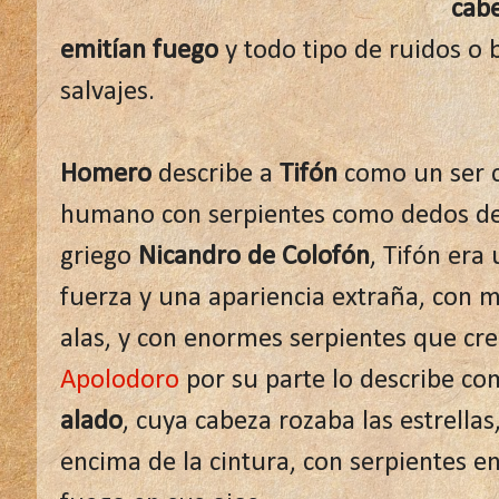
cabe
emitían fuego
y todo tipo de ruidos o
salvajes.
Homero
describe a
Tifón
como un ser cr
humano con serpientes como dedos de l
griego
Nicandro de Colofón
, Tifón er
fuerza y una ​​apariencia extraña, con
alas, y con enormes serpientes que cre
Apolodoro
por su parte lo describe c
alado
, cuya cabeza rozaba las estrell
encima de la cintura, con serpientes en 