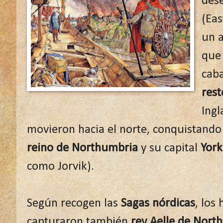
des
(Eas
un 
que 
caba
rest
Ingl
movieron hacia el norte, conquistando 
reino de Northumbria
y su capital
York
como Jorvik).
Según recogen las
Sagas nórdicas
, los
capturaron también
rey Aelle de Nort