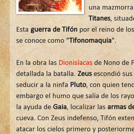
una mazmorra 
Titanes
, situa
Esta
guerra de Tifón
por el reino de lo
se conoce como "
Tifonomaquia
".
En la obra las
Dionisíacas
de Nono de P
detallada la batalla.
Zeus
escondió sus 
seducir a la ninfa
Pluto
, con quien ten
embargo el humo que salía de los rayos
la ayuda de
Gaia
, localizar las
armas d
cueva. Con Zeus indefenso, Tifón exten
atacar los cielos primero y posteriorme