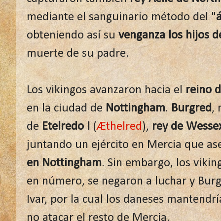
mediante el sanguinario método del "
á
obteniendo así su
venganza los hijos 
muerte de su padre.
Los vikingos avanzaron hacia el
reino 
en la ciudad de
Nottingham
.
Burgred
,
de
Etelredo I
(
Æthelred
),
rey de Wesse
juntando un ejército en Mercia que as
en Nottingham
. Sin embargo, los viki
en número, se negaron a luchar y Bur
Ivar, por la cual los daneses mantend
no atacar el resto de Mercia.