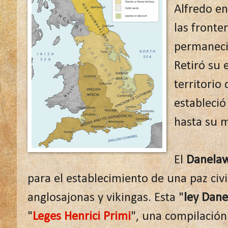
Alfredo en
las fronte
permaneci
Retiró su e
territorio
estableci
hasta su m
El
Danela
para el establecimiento de una paz civ
anglosajonas y vikingas. Esta "
ley Dane
"
Leges Henrici Primi
", una compilación