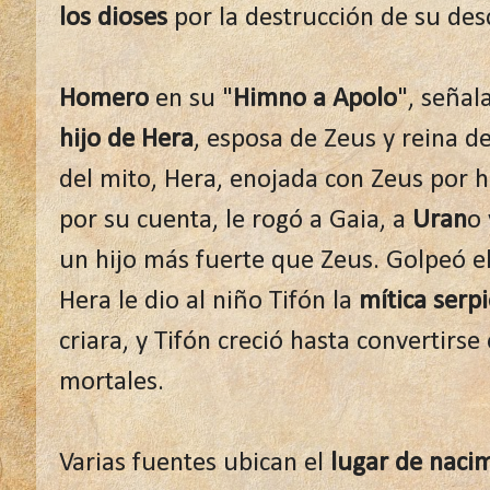
los dioses
por la destrucción de su des
Homero
en su "
Himno a Apolo
", seña
hijo de Hera
, esposa de Zeus y reina de
del mito, Hera, enojada con Zeus por 
por su cuenta, le rogó a Gaia, a
Uran
o 
un hijo más fuerte que Zeus. Golpeó e
Hera le dio al niño Tifón la
mítica serpi
criara, y Tifón creció hasta convertirse
mortales.
Varias fuentes ubican el
lugar de nacim