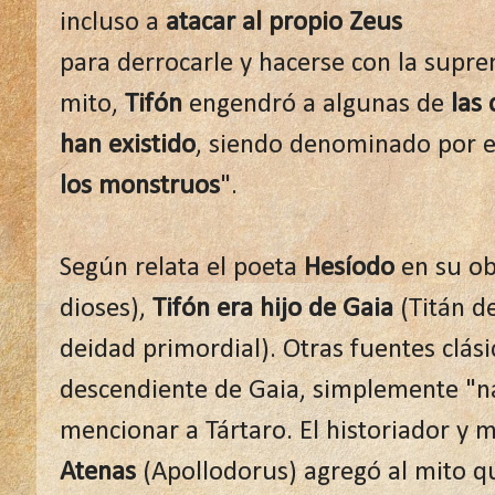
incluso a
atacar al propio Zeus
para derrocarle y hacerse con la supr
mito,
Tifón
engendró a algunas de
las 
han existido
, siendo denominado por e
los monstruos
".
Según relata el poeta
Hesíodo
en su ob
dioses),
Tifón era hijo de Gaia
(Titán de
deidad primordial). Otras fuentes clá
descendiente de Gaia, simplemente "nac
mencionar a Tártaro. El historiador y 
Atenas
(Apollodorus) agregó al mito 