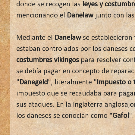
donde se recogen las
leyes y costumbre
mencionando el
Danelaw
junto con la
Mediante el
Danelaw
se establecieron 
estaban controlados por los daneses 
costumbres vikingos
para resolver con
se debía pagar en concepto de reparaci
"
Danegeld
", literalmente "
Impuesto o 
impuesto que se recaudaba para pagar a
sus ataques. En la Inglaterra anglosajo
los daneses se conocían como "
Gafol
".