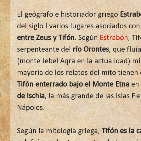
El geógrafo e historiador griego
Estrab
del siglo I varios lugares asociados co
entre Zeus y Tifón
. Según
Estrabón
, Ti
serpenteante del
río Orontes
, que fluí
(monte Jebel Aqra en la actualidad) mi
mayoría de los relatos del mito tienen
Tifón
enterrado bajo el Monte Etna
en 
de Ischia
, la más grande de las Islas Fl
Nápoles.
Según la mitología griega,
Tifón es la 