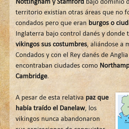
Nottingham y Stamford
bajo dominio d
territorio existían otras áreas que no
condados pero que eran
burgos o ciu
Inglaterra bajo control danés y donde
vikingos sus costumbres
, aliándose a
Condados y con el Rey danés de Anglia 
encontraban ciudades como
Northampt
Cambridge
.
A pesar de esta relativa
paz que
había traído el Danelaw
, los
vikingos nunca abandonaron