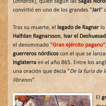
Lothbrok), quien según las
Sagas Nórd
convirtió en uno de los grandes "
Jarl
" 
Tras su muerte, el
legado de Ragnar
lo 
Halfdan Ragnarsson
,
Ivar el Deshuesa
el denominado "
Gran ejército pagano
"
guerreros nórdicos
con el que se lanza
Inglaterra
en el año 865. Entre los ang
una oración que decía "
De la furia de 
líbranos
".
El
g