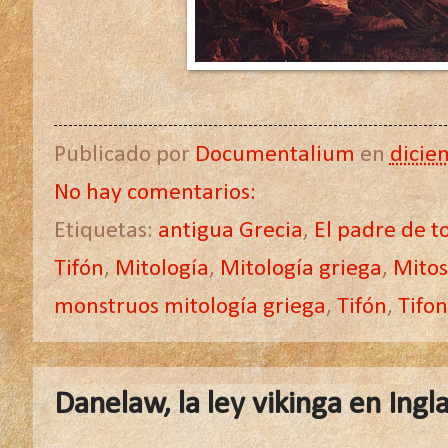
Publicado por
Documentalium
en
dicie
No hay comentarios:
Etiquetas:
antigua Grecia
,
El padre de t
Tifón
,
Mitología
,
Mitología griega
,
Mitos
monstruos mitología griega
,
Tifón
,
Tifo
Danelaw, la ley vikinga en Ingl