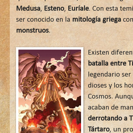
Medusa
,
Esteno
,
Euríale
. Con esta tem
ser conocido en la
mitología griega
co
monstruos
.
Existen difere
batalla entre T
legendario ser 
dioses y los h
Cosmos. Aunqu
acaban de mane
derrotando a T
Tártaro
, un p