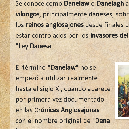
Se conoce como
Danelaw
o
Danelagh
a
vikingos
, principalmente daneses, sob
los
reinos anglosajones
desde finales d
estar controlados por los
invasores del
"
Ley Danesa
".
El término "
Danelaw
" no se
empezó a utilizar realmente
hasta el siglo XI, cuando aparece
por primera vez documentado
en las C
rónicas Anglosajonas
con el nombre original de "
Dena