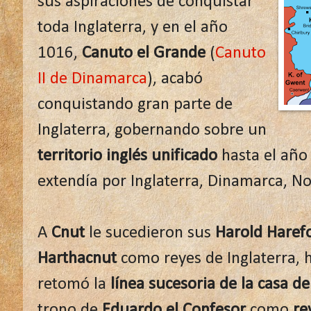
sus aspiraciones de conquistar
toda Inglaterra, y en el año
1016,
Canuto el Grande
(
Canuto
II de Dinamarca
), acabó
conquistando gran parte de
Inglaterra, gobernando sobre un
territorio inglés unificado
hasta el año
extendía por Inglaterra, Dinamarca, No
A
Cnut
le sucedieron sus
Harold Haref
Harthacnut
como reyes de Inglaterra, 
retomó la
línea sucesoria de la casa d
trono de
Eduardo el Confesor
como
re