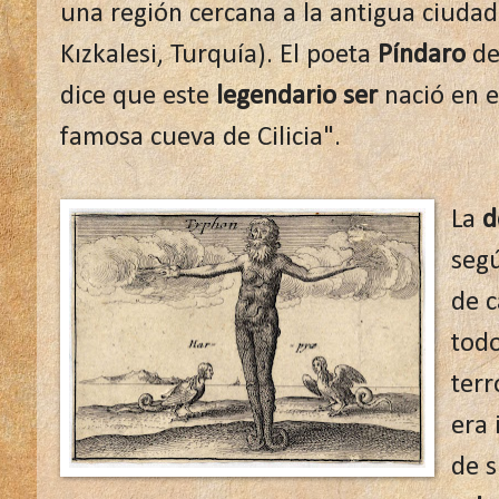
una región cercana a la antigua ciudad
Kızkalesi, Turquía). El poeta
Píndaro
den
dice que este
legendario ser
nació en es
famosa cueva de Cilicia".
La
d
segú
de c
todo
terr
era
de 