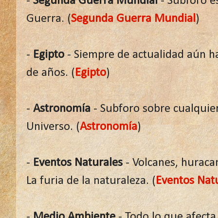
-
Segunda Guerra Mundial
- Subforo es
Guerra. (
Segunda Guerra Mundial
)
-
Egipto
- Siempre de actualidad aún h
de años. (
Egipto
)
-
Astronomía
- Subforo sobre cualquier
Universo. (
Astronomía
)
-
Eventos Naturales
- Volcanes, huraca
La furia de la naturaleza. (
Eventos Nat
-
Medio Ambiente
- Todo lo que afecta 