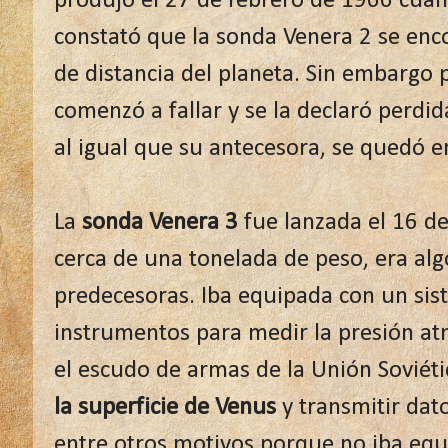
produjo el 27 de febrero de 1966 cua
constató que la sonda Venera 2 se enc
de distancia del planeta. Sin embargo 
comenzó a fallar y se la declaró perdid
al igual que su antecesora, se quedó 
La
sonda Venera 3
fue lanzada el 16 d
cerca de una tonelada de peso, era al
predecesoras. Iba equipada con un si
instrumentos para medir la presión at
el escudo de armas de la Unión Soviéti
la superficie de Venus
y transmitir dat
entre otros motivos porque no iba eq