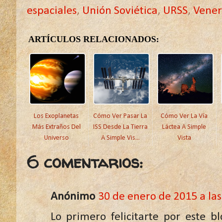
espaciales
,
Unión Soviética
,
URSS
,
Vener
ARTÍCULOS RELACIONADOS:
Los Exoplanetas
Cómo Ver Pasar La
Cómo Ver La Vía
Más Extraños Del
ISS Desde La Tierra
Láctea A Simple
Universo
A Simple Vis...
Vista
6 comentarios:
Anónimo
30 de enero de 2015 a las
Lo primero felicitarte por este b