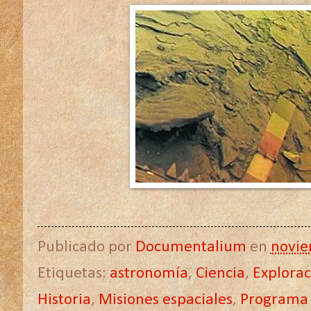
Publicado por
Documentalium
en
novie
Etiquetas:
astronomía
,
Ciencia
,
Explorac
Historia
,
Misiones espaciales
,
Programa 