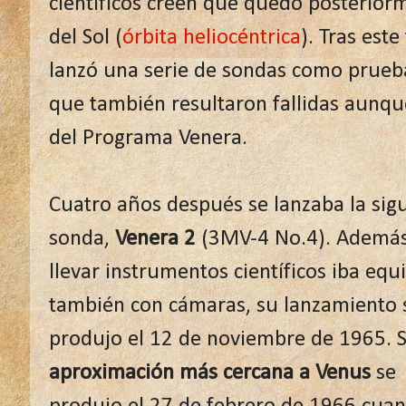
científicos creen que quedó posterior
del Sol (
órbita heliocéntrica
). Tras este
lanzó una serie de sondas como prueba
que también resultaron fallidas aunqu
del Programa Venera.
Cuatro años después se lanzaba la sig
sonda,
Venera 2
(3MV-4 No.4). Además
llevar instrumentos científicos iba equ
también con cámaras, su lanzamiento 
produjo el 12 de noviembre de 1965. 
aproximación más cercana a Venus
se