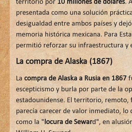
territorio por
10 millones de dólares
. 
presentada como una solución práctica
desigualdad entre ambos países y dejó
memoria histórica mexicana. Para Est
permitió reforzar su infraestructura y e
La compra de Alaska (1867)
La
compra de Alaska a Rusia en 1867
f
escepticismo y burla por parte de la op
estadounidense. El territorio, remoto,
parecía carecer de valor inmediato, lo
como la "
locura de Sewar
d", en alusió