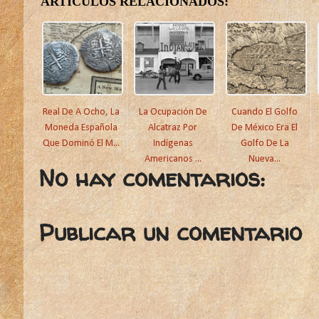
ARTÍCULOS RELACIONADOS:
Real De A Ocho, La
La Ocupación De
Cuando El Golfo
Moneda Española
Alcatraz Por
De México Era El
Que Dominó El M...
Indígenas
Golfo De La
Americanos ...
Nueva...
No hay comentarios:
Publicar un comentario