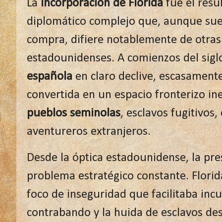
La
incorporación de Florida
fue el resu
diplomático complejo que, aunque sue
compra, difiere notablemente de otras 
estadounidenses. A comienzos del sigl
española
en claro declive, escasament
convertida en un espacio fronterizo in
pueblos seminolas
, esclavos fugitivos
aventureros extranjeros.
Desde la óptica estadounidense, la pr
problema estratégico constante. Flori
foco de inseguridad que facilitaba inc
contrabando y la huida de esclavos des