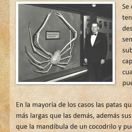
Se 
te
des
sen
sub
cap
cua
pue
En la mayoría de los casos las patas qu
más largas que las demás, además sus
que la mandíbula de un cocodrilo y p