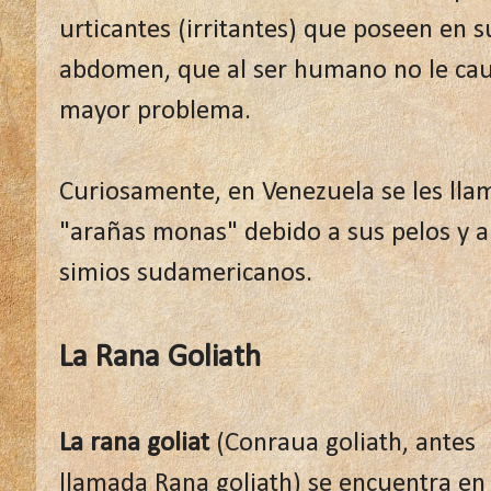
urticantes (irritantes) que poseen en s
abdomen, que al ser humano no le ca
mayor problema.
Curiosamente, en Venezuela se les lla
"arañas monas" debido a sus pelos y al
simios sudamericanos.
La Rana Goliath
La rana goliat
(Conraua goliath, antes
llamada Rana goliath) se encuentra en