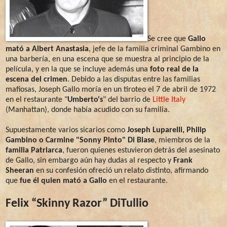
Se cree que
Gallo
mató a Albert Anastasia
, jefe de la familia criminal Gambino en
una barbería, en una escena que se muestra al principio de la
película, y en la que se incluye además una
foto real de la
escena del crimen
. Debido a las disputas entre las familias
mafiosas, Joseph Gallo moría en un tiroteo el 7 de abril de 1972
en el restaurante "
Umberto's
" del barrio de
Little Italy
(Manhattan), donde había acudido con su familia.
Supuestamente varios sicarios como
Joseph Luparelli, Philip
Gambino o Carmine "Sonny Pinto" Di Biase
, miembros de la
familia Patriarca
, fueron quienes estuvieron detrás del asesinato
de Gallo, sin embargo aún hay dudas al respecto y
Frank
Sheeran
en su confesión ofreció un relato distinto, afirmando
que
fue él quien mató a Gallo
en el restaurante.
Felix “Skinny Razor” DiTullio