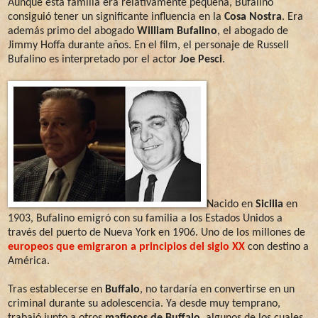
Aunque esta familia era relativamente pequeña, Bufalino
consiguió tener un significante influencia en la
Cosa Nostra
. Era
además primo del abogado
William Bufalino
, el abogado de
Jimmy Hoffa durante años. En el film, el personaje de Russell
Bufalino es interpretado por el actor
Joe Pesci
.
Nacido en
Sicilia
en
1903, Bufalino emigró con su familia a los Estados Unidos a
través del puerto de Nueva York en 1906. Uno de los millones de
europeos que emigraron a principios del siglo XX
con destino a
América.
Tras establecerse en
Buffalo
, no tardaría en convertirse en un
criminal durante su adolescencia. Ya desde muy temprano,
trabajó junto a otros
mafiosos de Buffalo
, algunos de los cuales