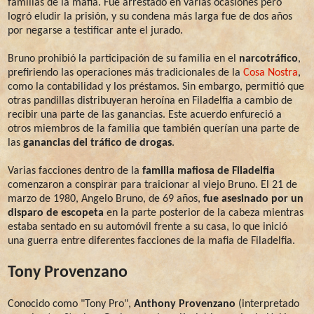
familias de la mafia. Fue arrestado en varias ocasiones pero
logró eludir la prisión, y su condena más larga fue de dos años
por negarse a testificar ante el jurado.
Bruno prohibió la participación de su familia en el
narcotráfico
,
prefiriendo las operaciones más tradicionales de la
Cosa Nostra
,
como la contabilidad y los préstamos. Sin embargo, permitió que
otras pandillas distribuyeran heroína en Filadelfia a cambio de
recibir una parte de las ganancias. Este acuerdo enfureció a
otros miembros de la familia que también querían una parte de
las
ganancias del tráfico de drogas
.
Varias facciones dentro de la
familia mafiosa de Filadelfia
comenzaron a conspirar para traicionar al viejo Bruno. El 21 de
marzo de 1980, Angelo Bruno, de 69 años,
fue asesinado por un
disparo de escopeta
en la parte posterior de la cabeza mientras
estaba sentado en su automóvil frente a su casa, lo que inició
una guerra entre diferentes facciones de la mafia de Filadelfia.
Tony Provenzano
Conocido como "Tony Pro",
Anthony Provenzano
(interpretado