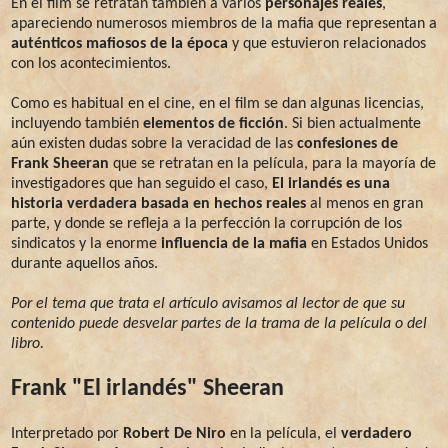
En el film se retratan también a varios
personajes reales
,
apareciendo numerosos miembros de la mafia que representan a
auténticos mafiosos de la época
y que estuvieron relacionados
con los acontecimientos.
Como es habitual en el cine, en el film se dan algunas licencias,
incluyendo también
elementos de ficción
. Si bien
actualmente
aún existen dudas sobre la veracidad de las
confesiones de
Frank Sheeran
que se retratan en la película, para la mayoría de
investigadores que han seguido el caso,
El irlandés es una
historia verdadera basada en hechos reales
al menos en gran
parte, y donde se refleja a la perfección la corrupción de los
sindicatos y la enorme
influencia de la mafia
en Estados Unidos
durante aquellos años.
Por el tema que trata el artículo avisamos al lector de que su
contenido puede desvelar partes de la trama de la película o del
libro.
Frank "El irlandés" Sheeran
Interpretado por
Robert De Niro
en la película, el
verdadero