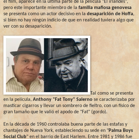
el film, aparece en la última parte de la película "El irlandés",
pero este importante miembro de la
familia mafiosa genovesa
se presenta como un actor decisivo en la
desaparición de Hoffa
,
si bien no hay ningún indicio de que en realidad tuviera algo que
ver con su desaparición.
Tal como se presenta
en la película,
Anthony "Fat Tony" Salerno
se caracterizaba por
masticar cigarros y llevar un sombrero de fieltro, con un físico de
gran tamaño que le valió el apodo de "Fat" (gordo).
En la década de 1960 controlaba buena parte de las estafas y
chantajes de Nueva York, estableciendo su sede en "
Palma Boys
Social Club
" en el barrio de East Harlem. Entre 1981 y 1986 fue