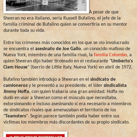
A pesar de que
Sheeran no era italiano, sería Russell Bufalino, el jefe de la
familia criminal de Bufalino quien se convertiría en su mentor
durante toda su vida.
Entre los crímenes más conocidos en los que se vio involucrado
se encuentra el
asesinato de Joe Gallo
, un conocido mafioso de
Nueva York, miembro de una familia rival, la
familia Colombo
, a
quien Sheeran dijo haber tiroteado en el restaurante "
Umberto's
Clam House
" (barrio de Little Italy, Nueva York) en abril de 1972.
Bufalino también introdujo a Sheeran en el
sindicato de
camioneros
y le presentó a su presidente, el líder
sindicalista
Jimmy Hoffa
, con quien trabaría una gran amistad. Hoffa no
dudó en usar a Sheeran como el músculo que necesitaba,
extorsionando e incluso asesinando si era necesario a miembros
de sindicatos rivales que amenazaban el territorio de los
"
Teamsters
". Según parece también podía haber entre sus
victimas los miembros más discordantes de su propio sindicato.