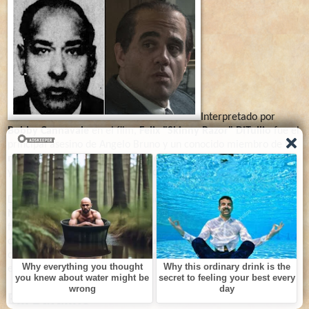
Interpretado por
Bobby Cannavale
en el film,
Felix "Skinny Razor" DiTullio
fue el
principal asesino de Angelo Bruno y un conocido miembro de la
mafia en Filadelfia
. Comenzó inicialmente como contrabandista
y poco después amplió sus actividades a todo tipo de delitos.
DiTullio ejerció también como mentor de nuevos mafiosos como
Nicodemo "Little Nicky" Scarfo o Ralph Natale
, muriendo
finalmente por causas naturales a la edad de 60 años. Como
curiosidad, el local "
Friendly Lounge
", donde se ve a DiTullio
disfrutando de sus filetes en la
película "El irlándés"
, sigue
existiendo en la actualidad en el sur de Filadelfia.
Bill Bufalino