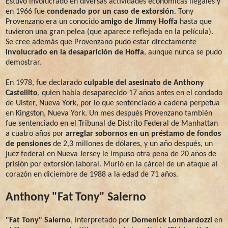
Estuvo involucrado en diversas actividades económicas ilegales y
en 1966 fue
condenado por un caso de extorsión
. Tony
Provenzano era un conocido
amigo de Jimmy Hoffa
hasta que
tuvieron una gran pelea (que aparece reflejada en la película).
Se cree además que Provenzano pudo estar directamente
involucrado en la desaparición de Hoffa
, aunque nunca se pudo
demostrar.
En 1978, fue declarado
culpable del asesinato de Anthony
Castellito
, quien había desaparecido 17 años antes en el condado
de Ulster, Nueva York, por lo que sentenciado a cadena perpetua
en Kingston, Nueva York. Un mes después Provenzano también
fue sentenciado en el Tribunal de Distrito Federal de Manhattan
a cuatro años por
arreglar sobornos en un préstamo de fondos
de pensiones
de 2,3 millones de dólares, y un año después, un
juez federal en Nueva Jersey le impuso otra pena de 20 años de
prisión por extorsión laboral. Murió en la cárcel de un ataque al
corazón en diciembre de 1988 a la edad de 71 años.
Anthony "Fat Tony" Salerno
"Fat Tony" Salerno
, interpretado por
Domenick Lombardozzi
en