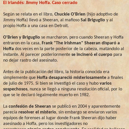
El irlandés: Jimmy Hoffa. Caso cerrado
Según se relata en el libro,
Chuckie O'Brien
(hijo adoptivo de
Jimmy Hoffa) llevó a Sheeran, al mafioso
Sal Briguglio
y al
propio Hoffa a una casa en Detroit.
O'Brien y Briguglio
se marcharon, pero cuando Sheeran y Hoffa
entraron en la casa,
Frank "The Irishman" Sheeran disparó a
Hoffa
dos veces en la parte posterior de la cabeza, matándolo al
instante. Al parecer posteriormente
se incineró el cuerpo
para
no dejar rastro del asesinato.
Antes de la publicación del libro, la historia conocida era
simplemente que
Hoffa desapareció misteriosamente
a finales
de julio de 1975. Si bien se investigó el caso y hubo
varios
sospechosos
, nunca se llegó a ninguna resolución oficial, por lo
que se le declaró legalmente muerto en 1982.
La
confesión de Sheeran
se publicó en 2004 y aparentemente
parecía
resolver el misterio
, sin embargo se enviaron varios
equipos de forenses al lugar donde Frank Sheeran dijo haber
asesinado a Hoffa, pero los investigadores no