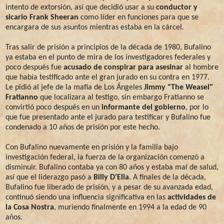
intento de extorsión, así que decidió usar a su
conductor y
sicario Frank Sheeran
como líder en funciones para que se
encargara de sus asuntos mientras estaba en la cárcel.
Tras salir de prisión a principios de la década de 1980, Bufalino
ya estaba en el punto de mira de los investigadores federales y
poco después fue
acusado de conspirar para asesinar
al hombre
que había testificado ante el gran jurado en su contra en 1977.
Le pidió al jefe de la mafia de Los Ángeles
Jimmy "The Weasel"
Fratianno
que localizara al testigo, sin embargo Fratianno se
convirtió poco después en un
informante del gobierno
, por lo
que fue presentado ante el jurado para testificar y Bufalino fue
condenado a 10 años de prisión por este hecho.
Con Bufalino nuevamente en prisión y la familia bajo
investigación federal, la fuerza de la organización comenzó a
disminuir. Bufalino contaba ya con 80 años y estaba mal de salud,
así que el liderazgo pasó a
Billy D'Elia
. A finales de la década,
Bufalino fue liberado de prisión, y a pesar de su avanzada edad,
continuó siendo una influencia significativa en las
actividades de
la Cosa Nostra
, muriendo finalmente en 1994 a la edad de 90
años.