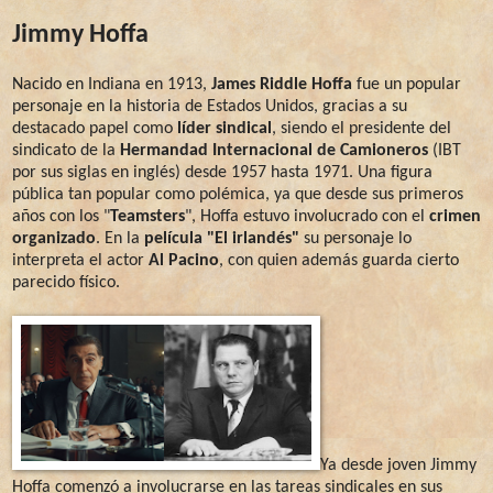
Jimmy Hoffa
Nacido en Indiana en 1913,
James Riddle Hoffa
fue un popular
personaje en la historia de Estados Unidos, gracias a su
destacado papel como
líder sindical
, siendo el presidente del
sindicato de la
Hermandad Internacional de Camioneros
(IBT
por sus siglas en inglés) desde 1957 hasta 1971. Una figura
pública tan popular como polémica, ya que desde sus primeros
años con los "
Teamsters
", Hoffa estuvo involucrado con el
crimen
organizado
. En la
película "El irlandés"
su personaje lo
interpreta el actor
Al Pacino
, con quien además guarda cierto
parecido físico.
Ya desde joven Jimmy
Hoffa comenzó a involucrarse en las tareas sindicales en sus