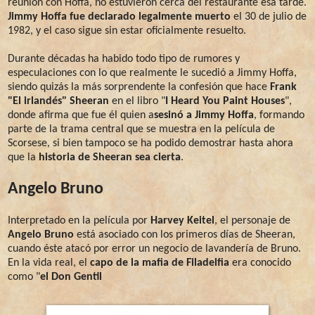
reunión con Hoffa, no estuvieron cerca del restaurante esa tarde.
Jimmy Hoffa fue declarado legalmente muerto
el 30 de julio de
1982, y el caso sigue sin estar oficialmente resuelto.
Durante décadas ha habido todo tipo de rumores y
especulaciones con lo que realmente le sucedió a Jimmy Hoffa,
siendo quizás la más sorprendente la confesión que hace
Frank
"El irlandés" Sheeran
en el libro "
I Heard You Paint Houses
",
donde afirma que fue él quien a
sesinó a Jimmy Hoffa
, formando
parte de la trama central que se muestra en la película de
Scorsese, si bien tampoco se ha podido demostrar hasta ahora
que la
historia de Sheeran sea cierta
.
Angelo Bruno
Interpretado en la película por
Harvey Keitel
, el personaje de
Angelo Bruno
está asociado con los primeros días de Sheeran,
cuando éste atacó por error un negocio de lavandería de Bruno.
En la vida real, el
capo de la mafia de Filadelfia
era conocido
como "
el Don Gentil