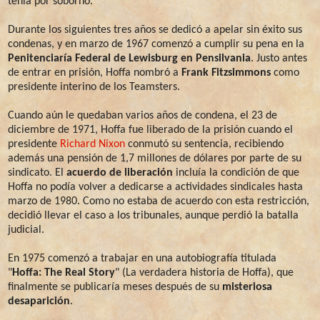
tenía por soborno.
Durante los siguientes tres años se dedicó a apelar sin éxito sus
condenas, y en marzo de 1967 comenzó a cumplir su pena en la
Penitenciaría Federal de Lewisburg en Pensilvania
. Justo antes
de entrar en prisión, Hoffa nombró a
Frank Fitzsimmons
como
presidente interino de los Teamsters.
Cuando aún le quedaban varios años de condena, el 23 de
diciembre de 1971, Hoffa fue liberado de la prisión cuando el
presidente
Richard Nixon
conmutó su sentencia, recibiendo
además una pensión de 1,7 millones de dólares por parte de su
sindicato. El
acuerdo de liberación
incluía la condición de que
Hoffa no podía volver a dedicarse a actividades sindicales hasta
marzo de 1980. Como no estaba de acuerdo con esta restricción,
decidió llevar el caso a los tribunales, aunque perdió la batalla
judicial.
En 1975 comenzó a trabajar en una autobiografía titulada
"
Hoffa: The Real Story
" (La verdadera historia de Hoffa), que
finalmente se publicaría meses después de su
misteriosa
desaparición
.