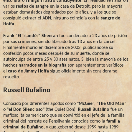
encontraron
ningún rastro concluyente
. En realidad se hallaron
varios
restos de sangre
en la casa de Detroit, pero la mayoría
estaban demasiados degradados por lo años, y a los que se
consiguió extraer el ADN, ninguno coincidía con la
sangre de
Hoffa
.
Frank "El irlandés" Sheeran
fue condenado a 23 años de prisión
por sus crímenes, siendo liberado tras 13 años en la cárcel.
Finalmente murió en diciembre de 2003, publicándose su
confesión pocos meses después de su muerte, donde se
autoinculpa de entre 25 y 30 asesinatos. Si bien la mayoría de los
hechos narrados en la biografía
son aparentemente verídicos,
el
caso de Jimmy Hoffa
sigue oficialmente sin considerarse
resuelto.
Russell Bufalino
Conocido por diferentes apodos como "
McGee
", "
The Old Man
"
o "
el Don Silencioso
" (the Quiet Don),
Russell Bufalino
fue un
mafioso italoamericano que se convirtió en el jefe de la familia
criminal del noreste de Pensilvania conocida como la
familia
criminal de Bufalino
, y que gobernó desde 1959 hasta 1989.