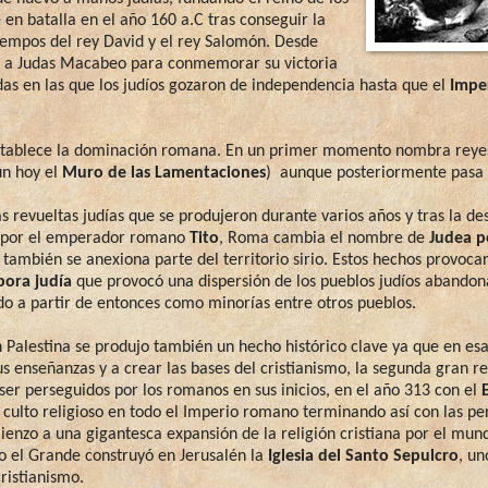
 batalla en el año 160 a.C tras conseguir la
tiempos del rey David y el rey Salomón. Desde
 a Judas Macabeo para conmemorar su victoria
as en las que los judíos gozaron de independencia hasta que el
Impe
establece la dominación romana. En un primer momento nombra reye
ún hoy el
Muro de las Lamentaciones
) aunque posteriormente pasa 
s revueltas judías que se produjeron durante varios años y tras la de
 por el emperador romano
Tito
, Roma cambia el nombre de
Judea p
 también se anexiona parte del territorio sirio. Estos hechos provoca
pora judía
que provocó una dispersión de los pueblos judíos abando
ndo a partir de entonces como minorías entre otros pueblos.
 Palestina se produjo también un hecho histórico clave ya que en 
s enseñanzas y a crear las bases del cristianismo, la segunda gran r
 ser perseguidos por los romanos en sus inicios, en el año 313 con el
e culto religioso en todo el Imperio romano terminando así con las pe
ienzo a una gigantesca expansión de la religión cristiana por el mund
 el Grande construyó en Jerusalén la
Iglesia del Santo Sepulcro
, un
cristianismo.