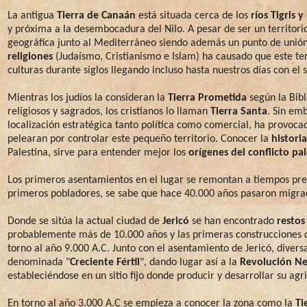
La antigua
Tierra de Canaán
está situada cerca de los
ríos Tigris y
y próxima a la desembocadura del Nilo. A pesar de ser un territorio
geográfica junto al Mediterráneo siendo además un punto de unión e
religiones
(Judaísmo, Cristianismo e Islam) ha causado que este terr
culturas durante siglos llegando incluso hasta nuestros días con el 
Mientras los judíos la consideran la
Tierra Prometida
según la Bibl
religiosos y sagrados, los cristianos lo llaman
Tierra Santa
. Sin em
localización estratégica tanto política como comercial, ha provoc
pelearan por controlar este pequeño territorio. Conocer la
histori
Palestina, sirve para entender mejor los
orígenes del conflicto pal
Los primeros asentamientos en el lugar se remontan a tiempos preh
primeros pobladores, se sabe que hace 40.000 años pasaron migrac
Donde se sitúa la actual ciudad de
Jericó
se han encontrado
restos 
probablemente más de 10.000 años y las primeras construcciones d
torno al año 9.000 A.C. Junto con el asentamiento de Jericó, divers
denominada "
Creciente Fértil
", dando lugar así a la
Revolución Ne
estableciéndose en un sitio fijo donde producir y desarrollar su agr
En torno al año 3.000 A.C se empieza a conocer la zona como la
Ti