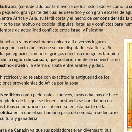
 Éufrates
, (considerado por la mayoría de los historiadores como
la c
 pequeño, gran parte del cual es desértico y con gran escasez de agu
ntre África y Asia, su fértil costa y el hecho de ser
considerada la 
itorio sea motivo de codicia, disputas, batallas y conflictos para num
siempre de actualidad conflicto entre Israel y Palestina.
ia hebrea y los musulmanes ubican allí diversos lugares
bargo no son los únicos que se han disputado esta tierra. Su
ado que egipcios, romanos, griegos o incluso mongoles también
a de la región de Canaán
, que posteriormente se convertirá en
estino-israelí
y la eterna disputa entre árabes y judíos.
istóricos y no se sabe con exactitud la antigüedad de los
iones provenientes de África por la zona
.
Neolíticos
como pedernales, cuencos, tazas o hachas de hace
e piedra de las que se tienen constancia se han datado en
as tribus comenzaron a establecerse en esta parte de la
olítica
en la que el ser humano pasa de nómada a sedentario
icultura y ganadería.
erra de Canaán
ya que sus pobladores eran diversas tribus