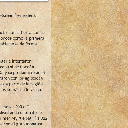
r-Salem
(Jerusalén),
ir con la tierra con las
e conoce como
la primera
stablecerse de forma
 lugar e intentaron
 control de Canaán
C) y su predominio en la
aron con los egipcios y
esta parte de la región
las demás culturas que
el año 1.400 a.C
ividiendo el territorio
primer rey fue Saúl ( 1.012
nte con el gran monarca