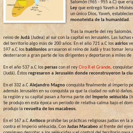
Salomón (965 - 955 a.C) que eri
Ley
que entregó Yaveh a Moisés) 
un único Dios, Yaveh, estableci
monoteísta de la humanidad
.
Tras la muerte del rey Salomón, 
reino de
Judá
(Judea) al sur con la capital en Jerusalén. Las luchas
del territorio algo más de 200 años. En el año 721 a.C los
asirios
ve
597 a.C los
babilonios
arrasaron el reino de Judá y tras tomar Jeru
desterraron a gran parte de los dirigentes y deportaron a miles de
En el año 537 a.C los
persas
con el rey
Ciro II el Grande
, conquista
(Judá). Éstos
regresaron a Jerusalén donde reconstruyeron la ciu
En el 332 a.C
Alejandro Magno
conquista finalmente al imperio pe
además Jerusalén en su conquista ya que la ciudad no sufrió daños.
la región y su capital pasan a forma parte del
Imperio seléucida
(i
Se produjo en esta época un período de relativa calma bajo el domi
produjo la
revuelta de los macabeos
.
En el 167 a.C
Antíoco
prohíbe las prácticas religiosas judías en la 
contra el Imperio seléucida. Con
Judas Macabeo
al frente del ejer
consiguen derrotar a los seléucidas y el control del territorio pasa