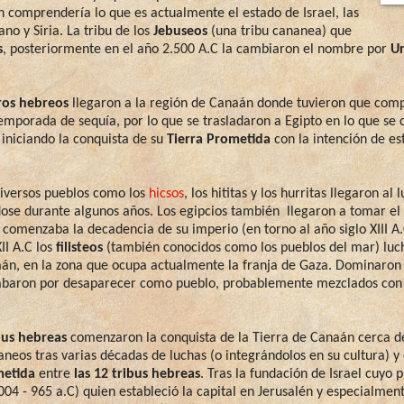
n comprendería lo que es actualmente el estado de Israel, las
no y Siria. La tribu de los
Jebuseos
(una tribu cananea) que
s
, posteriormente en el año 2.500 A.C la cambiaron el nombre por
U
ros hebreos
llegaron a la región de Canaán donde tuvieron que compet
temporada de sequía, por lo que se trasladaron a Egipto en lo que s
 iniciando la conquista de su
Tierra Prometida
con la intención de e
diversos pueblos como los
hicsos
, los hititas y los hurritas llegaron al
ndose durante algunos años. Los egipcios también llegaron a tomar el
comenzaba la decadencia de su imperio (en torno al año siglo XIII A.
II A.C los
filisteos
(también conocidos como los pueblos del mar) luch
aán, en la zona que ocupa actualmente la franja de Gaza. Dominaron 
cabaron por desaparecer como pueblo, probablemente mezclados con 
bus hebreas
comenzaron la conquista de la Tierra de Canaán cerca d
neos tras varias décadas de luchas (o integrándolos en su cultura) y d
metida
entre
las 12 tribus hebreas
. Tras la fundación de Israel cuyo 
.004 - 965 a.C) quien estableció la capital en Jerusalén y especialme