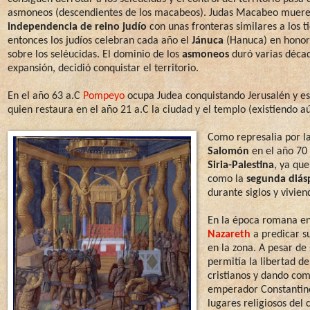
asmoneos (descendientes de los macabeos). Judas Macabeo muere en
independencia de reino judío
con unas fronteras similares a los 
entonces los judíos celebran cada año el
Jánuca
(Hanuca) en honor
sobre los seléucidas. El dominio de los
asmoneos
duró varias décad
expansión, decidió conquistar el territorio.
En el año 63 a.C
Pompeyo
ocupa Judea conquistando Jerusalén y 
quien restaura en el año 21 a.C la ciudad y el templo (existiendo a
Como represalia por la
Salomón
en el año 70
Siria-Palestina
, ya que
como la
segunda diás
durante siglos y vivie
En la época romana en
Nazareth
a predicar su
en la zona. A pesar de
permitía la libertad d
cristianos y dando com
emperador Constantino
lugares religiosos del 