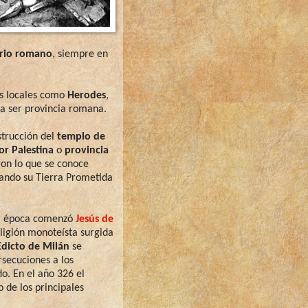
rio romano
, siempre en
s locales como
Herodes
,
a ser provincia romana.
strucción del
templo de
or Palestina
o
provincia
ron lo que se conoce
nando su Tierra Prometida
esa época comenzó
Jesús de
eligión monoteísta surgida
Edicto de Milán
se
rsecuciones a los
o. En el año 326 el
o de los principales