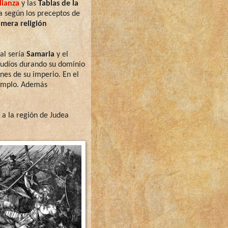
lianza
y las
Tablas de la
a según los preceptos de
imera religión
al sería
Samaria
y el
s judíos durando su dominio
ones de su imperio. En el
 templo. Además
 a la región de Judea