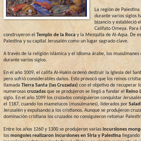
La región de Palestin
durante varios siglos 
bizancio y estableció 
Califato Omeya. Para 
construyeron el
Templo de la Roca
y la Mezquita de Al-Aqsa. De es
Palestina y su capital Jerusalén como un lugar sagrado clave.
A través de la religión islámica y el idioma árabe, los musulmanes 
durante varios siglos.
En el año 1009, el califa Al-Hakin ordenó destruir la Iglesia del S
pero sufrió considerables daños. Esto provocó que los reinos crist
llamada
Tierra Santa (las Cruzadas)
con el objetivo de recuperar lo
numerosas
cruzadas
que se produjeron se llegó a fundar el
Reino 
siglo. En el año 1099 los cruzados consiguieron conquistar Jerusalé
el 1187, cuando los mamelucos (musulmanes), liderados por
Salad
Jerusalén y expulsando a los cristianos. Aunque se produjeron cruza
dominación cristiana los cruzados no consiguieron retomar Palestin
Entre los años 1260 y 1300 se produjeron varias
incursiones mongo
los
mongoles realizaron incursiones en Siria y Palestina
llegando 