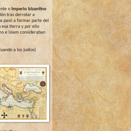
ente o
Imperio bizantino
lén tras derrotar a
na pasó a formar parte del
sa tierra y por ello
smo e islam consideraban
tuando a los judíos)