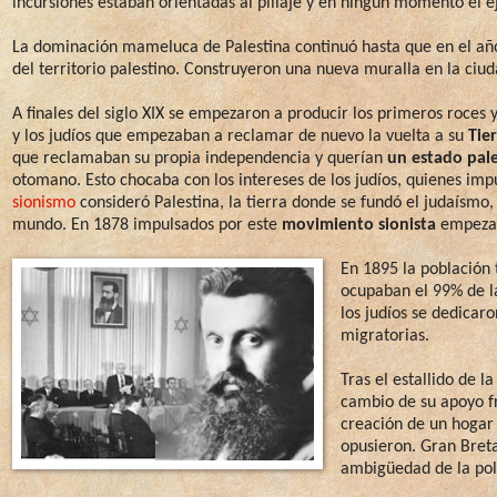
incursiones estaban orientadas al pillaje y en ningún momento el ej
La dominación mameluca de Palestina continuó hasta que en el año
del territorio palestino. Construyeron una nueva muralla en la ci
A finales del siglo XIX se empezaron a producir los primeros roces 
y los judíos que empezaban a reclamar de nuevo la vuelta a su
Tie
que reclamaban su propia independencia y querían
un estado pal
otomano. Esto chocaba con los intereses de los judíos, quienes im
sionismo
consideró Palestina, la tierra donde se fundó el judaísmo, 
mundo. En 1878 impulsados por este
movimiento sionista
empezar
En 1895 la población 
ocupaban el 99% de la 
los judíos se dedicar
migratorias.
Tras el estallido de 
cambio de su apoyo f
creación de un hogar 
opusieron. Gran Breta
ambigüedad de la polít