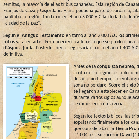
semitas, la mayoría de ellas tribus cananeas. Esta región de Canaá
Franjas de Gaza y Cisjordanía y una pequeña parte de Jordanía, Líba
habitaba la región, fundaron en el año 3.000 A.C la ciudad de
Jebú
"ciudad de la paz".
Según el
Antiguo Testamento
en torno al año 2.000 A.C
los prime
tribus ya asentadas. Permanecieron allí hasta que se produjo una 
diáspora judía
. Posteriormente regresarían hacia el año 1.400 A.C
definitiva.
Antes de la
conquista hebrea
, 
controlar la región, establecié
durante un tiempo, sin embargo 
zona no perduró. Sobre el siglo X
se llegaron a establecer en Can
durante varios siglos aunque a
se impusieron en la zona.
Según los textos bíblicos, las
tri
expulsando finalmente a los cana
que consideraban la
Tierra Pro
- 1.004 a.C) su sucesor David (1