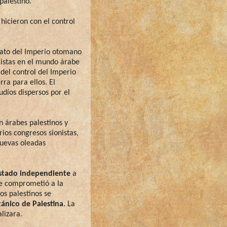
palestino.
 hicieron con el control
ndato del Imperio otomano
listas en el mundo árabe
del control del Imperio
ra para ellos. El
udíos dispersos por el
.
n árabes palestinos y
rios congresos sionistas,
nuevas oleadas
estado independiente
a
se comprometió a la
los palestinos se
ánico de Palestina
. La
lizara.