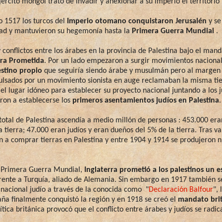
ército mongol trató de invadir y anexionar a su imperio el territorio 
 1517 los turcos del
Imperio otomano
conquistaron Jerusalén
y se
udad y mantuvieron su hegemonía hasta la
Primera Guerra Mundial
.
y conflictos entre los árabes en la provincia de Palestina bajo el ma
rra Prometida
. Por un lado empezaron a surgir movimientos naciona
estino propio
que seguiría siendo árabe y musulmán pero al margen 
pulsados por un movimiento sionista en auge reclamaban la misma tier
el lugar idóneo para establecer su proyecto nacional juntando a los j
on a establecerse los
primeros asentamientos judíos en Palestina
total de Palestina ascendía a medio millón de personas : 453.000 era
tierra; 47.000 eran judíos y eran dueños del 5% de la tierra. Tras va
on a comprar tierras en Palestina y entre 1904 y 1914 se produjeron 
la Primera Guerra Mundial,
Inglaterra prometió a los palestinos un 
rente a Turquía, aliado de Alemania. Sin embargo en 1917 también 
nacional judío a través de la conocida como "
Declaración Balfour
", 
ña finalmente conquistó la región y en 1918 se creó el
mandato brit
ica británica provocó que el conflicto entre árabes y judíos se radica