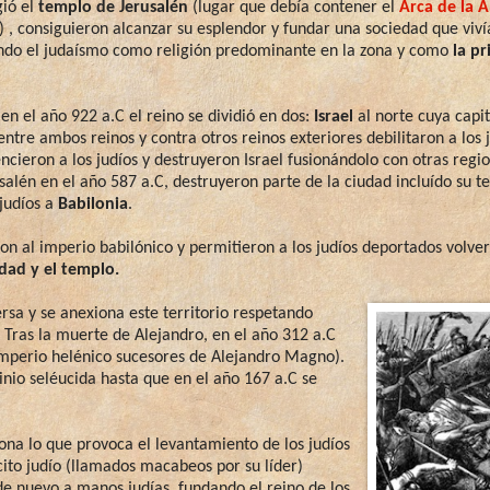
gió el
templo de Jerusalén
(lugar que debía contener el
Arca de la A
, consiguieron alcanzar su esplendor y fundar una sociedad que viví
endo el judaísmo como religión predominante en la zona y como
la pr
en el año 922 a.C el reino se dividió en dos:
Israel
al norte cuya capit
 entre ambos reinos y contra otros reinos exteriores debilitaron a lo
ncieron a los judíos y destruyeron Israel fusionándolo con otras regi
salén en el año 587 a.C, destruyeron parte de la ciudad incluído su
 judíos a
Babilonia
.
ron al imperio babilónico y permitieron a los judíos deportados volver
dad y el templo.
rsa y se anexiona este territorio respetando
 Tras la muerte de Alejandro, en el año 312 a.C
mperio helénico sucesores de Alejandro Magno).
nio seléucida hasta que en el año 167 a.C se
zona lo que provoca el levantamiento de los judíos
cito judío (llamados macabeos por su líder)
 de nuevo a manos judías, fundando el reino de los