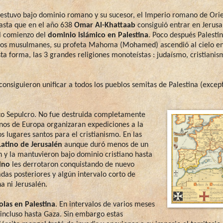
a estuvo bajo dominio romano y su sucesor, el Imperio romano de Ori
hasta que en el año 638
Omar Al-Khattaab
consiguió entrar en Jerusa
el comienzo del
dominio islámico en Palestina
. Poco después Palesti
los musulmanes, su profeta Mahoma (Mohamed) ascendió al cielo en e
ta forma, las 3 grandes religiones monoteístas : judaísmo, cristiani
consiguieron unificar a todos los pueblos semitas de Palestina (excep
anto Sepulcro. No fue destruida completamente
ianos de Europa organizaran expediciones a la
s lugares santos para el cristianismo. En las
Latino de Jerusalén
aunque duró menos de un
n y la mantuvieron bajo dominio cristiano hasta
ino
les derrotaron conquistando de nuevo
das posteriores y algún intervalo corto de
a ni Jerusalén.
las en Palestina
. En intervalos de varios meses
incluso hasta Gaza. Sin embargo estas