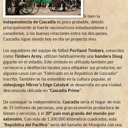
Si bien la
independencia de Cascadia
es poco probable, debido
principalmente al fuerte nacionalismo estadounidense y
canadiense, o las buenas relaciones entre los dos países,
Cascadia sigue siendo hoy en día un proyecto vivo.
Los seguidores del equipo de fútbol
Portland Timbers
, conocidos
como
Timbers Army
, utilizan habitualmente una
bandera Doug
gigante en el estadio. Este símbolo es utilizado también por
cervecería y destilerías locales para etiquetar sus productos, en
algunos casos con un "
Fabricado en la República de Cascadia
"
inscrito. También se ha extendido en la cultura popular, el
videojuego
Mirror's Edge Catalyst
se desarrolla en una ciudad
desconocida ubicada en "
Cascadia Prime
".
De conseguir la independencia,
Cascadia
sería el hogar de más
de 15 millones de personas, una gran economía productora de
bienes y servicios, y el
20º país más grande del mundo por
extensión
. Con más de 1.300.000 kilómetros cuadrados, esta
"
República del Pacifico
" sería del tamaño de Mongolia con una