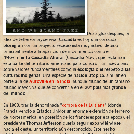
Dos siglos después, la
idea de Jefferson sigue viva.
Cascadia
es hoy una conocida
bioregión
con un proyecto secesionista muy activo, debido
principalmente a la aparición de movimientos como el
"
Movimiento Cascadia Ahora
" (Cascadia Now), que reclaman
esta parte del territorio americano para construir un nuevo país
sobre valores fundamentales como la
ecología o el respeto a las
culturas indígenas
. Una especie de
nación utópica
, similar en
parte a la de
Auroville en la India
, aunque mucho de un tamaño
mucho mayor, ya que se convertiría en el
20º país más grande
del mundo
.
En 1803, tras la denominada "
compra de la Luisiana
" (donde
Francia vendió a Estados Unidos un enorme extensión de terreno
de Norteamérica, en posesión de los franceses por esa época), el
presidente Thomas Jefferson
quería seguir
expandiéndose
hacia el oeste
, un territorio aún desconocido. Este
hecho