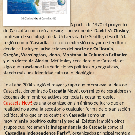
A partir de 1970 el
proyecto
de Cascadia
comenzó a resurgir nuevamente.
David McCloskey
,
profesor de sociología de la Universidad de Seattle, describió la
región como "
Cascadia
", con una extensión mayor de territorio
donde se incluyen jurisdicciones del
norte de California,
Oregón, Washington, Idaho, Montana, la Columbia Británica,
y el sudeste de Alaska
. McCloskey considera que Cascadia es
algo que trasciende las definiciones políticas o geográficas,
siendo más una identidad cultural e ideológica.
En el año 2004 surgió el mayor grupo que promueve la idea de
Cascadia, denominado
Cascadia Now!
, con miles de seguidores y
docenas de miembros activos por toda la costa noroeste.
Cascadia Now!
es una organización sin ánimo de lucro que en
realidad no apoya la secesión o cualquier forma de organización
política, sino que en se centra en
Cascadia como un
movimiento positivo cultural y social
. Existen también otros
grupos que reclaman la
independencia de Cascadia
como el
"
Cascadian Independence Party
", organizados principalmente a