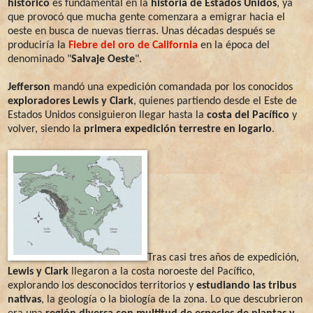
histórico
es fundamental en la
historia de Estados Unidos
, ya
que provocó que mucha gente comenzara a emigrar hacia el
oeste en busca de nuevas tierras. Unas décadas después se
produciría la
Fiebre del oro de California
en la época del
denominado "
Salvaje Oeste
".
Jefferson
mandó una expedición comandada por los conocidos
exploradores Lewis y Clark
, quienes partiendo desde el Este de
Estados Unidos consiguieron llegar hasta la
costa del Pacífico
y
volver, siendo la
primera expedición terrestre en logarlo
.
Tras casi tres años de expedición,
Lewis y Clark
llegaron a la costa noroeste del Pacífico,
explorando los desconocidos territorios y
estudiando las tribus
nativas
, la geología o la biología de la zona. Lo que descubrieron