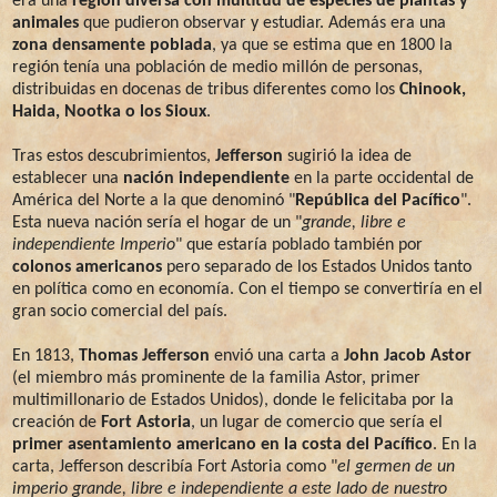
era una
región diversa con multitud de especies de plantas y
animales
que pudieron observar y estudiar. Además era una
zona densamente poblada
, ya que se estima que en 1800 la
región tenía una población de medio millón de personas,
distribuidas en docenas de tribus diferentes como los
Chinook,
Haida, Nootka o los Sioux
.
Tras estos descubrimientos,
Jefferson
sugirió la idea de
establecer una
nación independiente
en la parte occidental de
América del Norte a la que denominó "
República del Pacífico
".
Esta nueva nación sería el hogar de un "
grande, libre e
independiente Imperio
" que estaría poblado también por
colonos americanos
pero separado de los Estados Unidos tanto
en política como en economía. Con el tiempo se convertiría en el
gran socio comercial del país.
En 1813,
Thomas Jefferson
envió una carta a
John Jacob Astor
(el miembro más prominente de la familia Astor, primer
multimillonario de Estados Unidos), donde le felicitaba por la
creación de
Fort Astoria
, un lugar de comercio que sería el
primer asentamiento americano en la costa del Pacífico
. En la
carta, Jefferson describía Fort Astoria como "
el germen de un
imperio grande, libre e independiente a este lado de nuestro