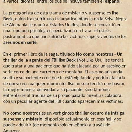
a varios idiomas, entre los que se incluye también el
español
.
La protagonista de esta trama de misterio y suspense es
Ilse
Beck
, quien tras sufrir una traumática infancia en la Selva Negra
de Alemania se mudó a Estados Unidos, donde se convirtió en
una reputada psicóloga especializada en tratar el estrés
postraumático que han sufrido las víctimas supervivientes de los
asesinos en serie
.
En el primer libro de la saga, titulado
No como nosotros - Un
thriller de la agente del FBI Ilse Beck
(Not Like Us), Ilse tendrá
que tratar a una paciente que ha sido atacada por un asesino en
serie cerca de una carretera de montaña. El asesino aún anda
suelto y su paciente cree que le está vigilando y podría atacarla
de nuevo en cualquier momento. Ilse no solo tendrá que buscar
la mejor manera de ayudar a su paciente, sino también
enfrentarse al trauma de su propio pasado mientras colabora
con un peculiar agente del FBI cuando aparecen más víctimas.
No como nosotros
es un vertiginoso
thriller oscuro de intriga,
suspense y misterio
, disponible actualmente en español, y se
puede adquirir (de momento solo en eBook) a través de
Amazon: