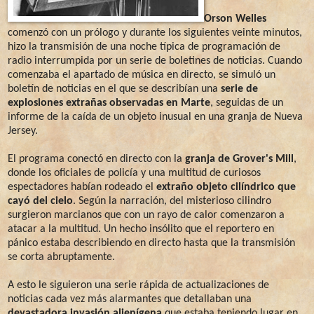
Orson Welles
comenzó con un prólogo y durante los siguientes veinte minutos,
hizo la transmisión de una noche típica de programación de
radio interrumpida por un serie de boletines de noticias. Cuando
comenzaba el apartado de música en directo, se simuló un
boletín de noticias en el que se describían una
serie de
explosiones extrañas observadas en Marte
, seguidas de un
informe de la caída de un objeto inusual en una granja de Nueva
Jersey.
El programa conectó en directo con la
granja de Grover's Mill
,
donde los oficiales de policía y una multitud de curiosos
espectadores habían rodeado el
extraño objeto cilíndrico que
cayó del cielo
. Según la narración, del misterioso cilindro
surgieron marcianos que con un rayo de calor comenzaron a
atacar a la multitud. Un hecho insólito que el reportero en
pánico estaba describiendo en directo hasta que la transmisión
se corta abruptamente.
A esto le siguieron una serie rápida de actualizaciones de
noticias cada vez más alarmantes que detallaban una
devastadora invasión alienígena
que estaba teniendo lugar en