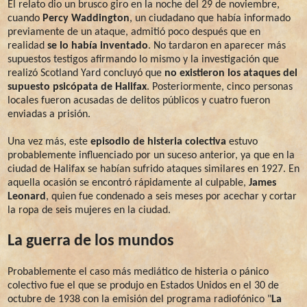
El relato dio un brusco giro en la noche del 29 de noviembre,
cuando
Percy Waddington
, un ciudadano que había informado
previamente de un ataque, admitió poco después que en
realidad
se lo había inventado
. No tardaron en aparecer más
supuestos testigos afirmando lo mismo y la investigación que
realizó Scotland Yard concluyó que
no existieron los ataques del
supuesto psicópata de Halifax
. Posteriormente, cinco personas
locales fueron acusadas de delitos públicos y cuatro fueron
enviadas a prisión.
Una vez más, este
episodio de histeria colectiva
estuvo
probablemente influenciado por un suceso anterior, ya que en la
ciudad de Halifax se habían sufrido ataques similares en 1927. En
aquella ocasión se encontró rápidamente al culpable,
James
Leonard
, quien fue condenado a seis meses por acechar y cortar
la ropa de seis mujeres en la ciudad.
La guerra de los mundos
Probablemente el caso más mediático de histeria o pánico
colectivo fue el que se produjo en Estados Unidos en el 30 de
octubre de 1938 con la emisión del programa radiofónico "
La