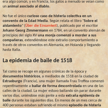
era algo común, y en Francia, los gatos a menudo se veían como
un
animal asociado al diablo
.
No fue el único
curioso caso de histeria colectiva en un
convento de la Edad Media
. Según relata el libro "
Sobre el
aislamiento
" (
Über die Einsamkeit
), publicado por el escritor
Johann Georg Zimmermann
en 1784, en un convento alemán de
principios del siglo XV
una monja comenzó a morder a sus
compañeras
, extendiéndose este extraño comportamiento a
través de otros conventos en Alemania, en Holanda y llegando
hasta Italia.
La epidemia de baile de 1518
Tal como se recoge en algunas crónicas de la época y
documentos históricos
, a mediados de 1518 en la ciudad de
Estrasburgo
(Francia), una mujer llamada Frau Troffea comenzó
repentinamente a
bailar de forma descontrolada
en una de las
calles de la ciudad. La mujer estuvo bailando sin parar durante
varios días, uniéndose más gente a esta
extraña epidemia de
baile
durante los siguientes días. En menos de un mes cerca de
400 personas estaban sufriendo el mismo
episodio de histeria