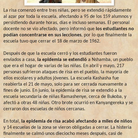
La risa comenzó entre tres niñas, pero se extendió rápidamente
al azar por toda la escuela, afectando a 95 de los 159 alumnos y
persistiendo durante horas, días e incluso semanas. El personal
docente no se vio afectado, pero informó que
los estudiantes no
podían concentrarse en sus lecciones
, por lo que finalmente la
escuela tuvo que cerrar el 18 de marzo de 1962.
Después de que la escuela cerró y los estudiantes fueron
enviados a casa,
la epidemia se extendió
a Nshamba, un pueblo
que era el hogar de varias de las niñas. En abril y mayo, 217
personas sufrieron ataques de risa en el pueblo, la mayoría de
ellos escolares y adultos jóvenes. La escuela Kashasha fue
reabierta el 21 de mayo, solo para ser cerrada nuevamente a
fines de junio. En junio, la epidemia de risa se extendió a la
escuela secundaria de niñas Ramashenye, cerca de Bukoba, y
afectó a otras 48 niñas. Otro brote ocurrió en Kanyangereka y se
cerraron dos escuelas de niños cercanas.
En total,
la epidemia de risa acabó afectando a miles de niños
y 14 escuelas de la zona se vieron obligadas a cerrar. La histeria
finalmente se calmó unos dieciocho meses después, casi de