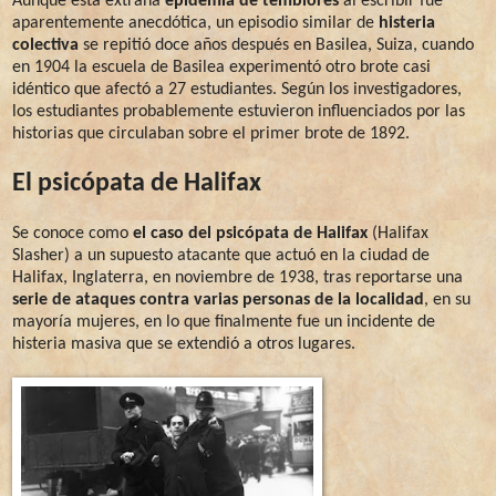
Aunque esta extraña
epidemia de temblores
al escribir fue
aparentemente anecdótica, un episodio similar de
histeria
colectiva
se repitió doce años después en Basilea, Suiza, cuando
en 1904 la escuela de Basilea experimentó otro brote casi
idéntico que afectó a 27 estudiantes. Según los investigadores,
los estudiantes probablemente estuvieron influenciados por las
historias que circulaban sobre el primer brote de 1892.
El psicópata de Halifax
Se conoce como
el caso del psicópata de Halifax
(Halifax
Slasher) a un supuesto atacante que actuó en la ciudad de
Halifax, Inglaterra, en noviembre de 1938, tras reportarse una
serie de ataques contra varias personas de la localidad
, en su
mayoría mujeres, en lo que finalmente fue un incidente de
histeria masiva que se extendió a otros lugares.