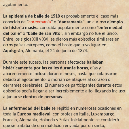
agotamiento.
La epidemia de baile de 1518
es probablemente el caso más
conocido de "
coreomanía
" o "
danzamanía
", un curioso
ejemplo
de histeria masiva
conocida popularmente como "
enfermedad
del baile
" o "
baile de san Vito
", sin embargo no fue el único.
Entre los siglos XIII y XVII se dieron más episodios similares en
otros países europeos, como el brote que tuvo lugar en
Aquisgrán
, Alemania, el 24 de junio de 1374.
Durante este suceso, las personas afectadas
bailaban
histéricamente por las calles durante horas
, días y
aparentemente incluso durante meses, hasta que colapsaron
debido al agotamiento, o morían de ataques al corazón o
derrames cerebrales. El número de participantes durante estos
episodios podía llegar a ser increíblemente alto, llegando incluso
a juntarse
cientos de personas
.
La
enfermedad del baile
se repitió en numerosas ocasiones en
toda la
Europa medieval
, con brotes en Italia, Luxemburgo,
Francia, Alemania, Holanda y Suiza. Inicialmente se consideró
que se trataba de una maldición enviada por un santo,