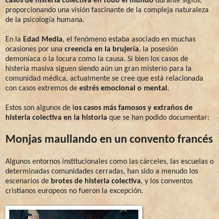
casos de histeria colectiva en todo el mundo
durante siglos,
proporcionando una visión fascinante de la compleja naturaleza
de la psicología humana.
En la
Edad Media
, el fenómeno estaba asociado en muchas
ocasiones por una
creencia en la brujería
, la posesión
demoníaca o la locura como la causa. Si bien los casos de
histeria masiva siguen siendo aún un gran misterio para la
comunidad médica, actualmente se cree que está relacionada
con casos extremos de
estrés emocional o mental
.
Estos son algunos de l
os casos más famosos y extraños de
histeria colectiva en la historia
que se han podido documentar:
Monjas maullando en un convento francés
Algunos entornos institucionales como las cárceles, las escuelas o
determinadas comunidades cerradas, han sido a menudo los
escenarios de
brotes de histeria colectiva
, y los conventos
cristianos europeos no fueron la excepción.