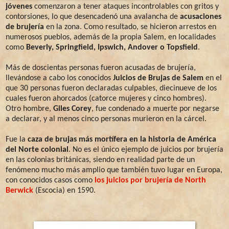
jóvenes
comenzaron a tener ataques incontrolables con gritos y
contorsiones, lo que desencadenó una avalancha de
acusaciones
de brujería
en la zona. Como resultado, se hicieron arrestos en
numerosos pueblos, además de la propia Salem, en localidades
como
Beverly, Springfield, Ipswich, Andover o Topsfield
.
Más de doscientas personas fueron acusadas de brujería,
llevándose a cabo los conocidos
Juicios de Brujas de Salem
en el
que 30 personas fueron declaradas culpables, diecinueve de los
cuales fueron ahorcados (catorce mujeres y cinco hombres).
Otro hombre,
Giles Corey
, fue condenado a muerte por negarse
a declarar, y al menos cinco personas murieron en la cárcel.
Fue la
caza de brujas más mortífera en la historia de América
del Norte colonial
. No es el único ejemplo de juicios por brujería
en las colonias británicas, siendo en realidad parte de un
fenómeno mucho más amplio que también tuvo lugar en Europa,
con conocidos casos como
los juicios por brujería de North
Berwick
(Escocia) en 1590.