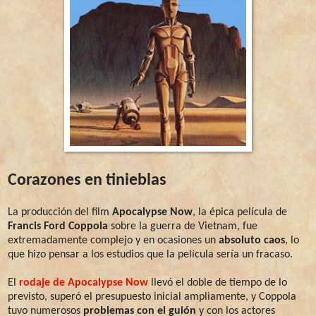
Corazones en tinieblas
La producción del film
Apocalypse Now
, la épica película de
Francis Ford Coppola
sobre la guerra de Vietnam, fue
extremadamente complejo y en ocasiones un
absoluto caos
, lo
que hizo pensar a los estudios que la película sería un fracaso.
El
rodaje de Apocalypse Now
llevó el doble de tiempo de lo
previsto, superó el presupuesto inicial ampliamente, y Coppola
tuvo numerosos
problemas con el guión
y con los actores