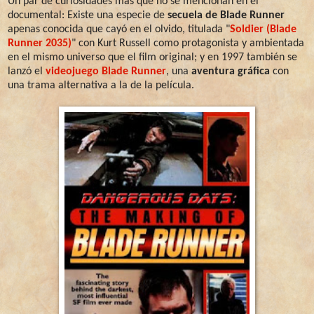
Un par de curiosidades más que no se mencionan en el
documental: Existe una especie de
secuela de Blade Runner
apenas conocida que cayó en el olvido, titulada "
Soldier (Blade
Runner 2035)
" con Kurt Russell como protagonista y ambientada
en el mismo universo que el film original; y en 1997 también se
lanzó el
videojuego Blade Runner
, una
aventura gráfica
con
una trama alternativa a la de la película.