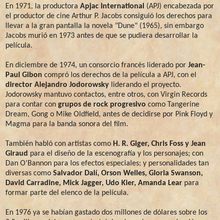
En 1971, la productora
Apjac International
(APJ) encabezada por
el productor de cine Arthur P. Jacobs consiguió los derechos para
llevar a la gran pantalla la novela "Dune" (1965), sin embargo
Jacobs murió en 1973 antes de que se pudiera desarrollar la
película.
En diciembre de 1974, un consorcio francés liderado por
Jean-
Paul Gibon
compró los derechos de la película a APJ, con el
director Alejandro Jodorowsky
liderando el proyecto.
Jodorowsky mantuvo contactos, entre otros, con Virgin Records
para contar con
grupos de rock progresivo
como Tangerine
Dream, Gong o Mike Oldfield, antes de decidirse por Pink Floyd y
Magma para la banda sonora del film.
También habló con artistas como
H. R. Giger, Chris Foss y Jean
Giraud
para el diseño de la escenografía y los personajes; con
Dan O'Bannon para los efectos especiales; y personalidades tan
diversas como
Salvador Dalí, Orson Welles, Gloria Swanson,
David Carradine, Mick Jagger, Udo Kier, Amanda Lear
para
formar parte del elenco de la película.
En 1976 ya se habían gastado dos millones de dólares sobre los