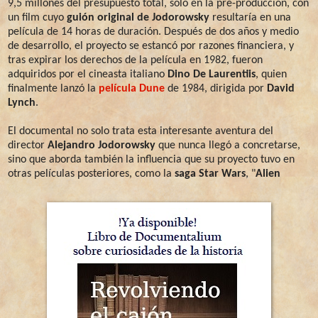
9,5 millones del presupuesto total, solo en la pre-producción, con
un film cuyo
guión original de Jodorowsky
resultaría en una
película de 14 horas de duración. Después de dos años y medio
de desarrollo, el proyecto se estancó por razones financiera, y
tras expirar los derechos de la película en 1982, fueron
adquiridos por el cineasta italiano
Dino De Laurentiis
, quien
finalmente lanzó la
película Dune
de 1984, dirigida por
David
Lynch
.
El documental no solo trata esta interesante aventura del
director
Alejandro Jodorowsky
que nunca llegó a concretarse,
sino que aborda también la influencia que su proyecto tuvo en
otras películas posteriores, como la
saga Star Wars
, "
Alien