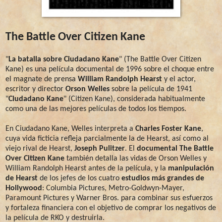
The Battle Over Citizen Kane
"
La batalla sobre Ciudadano Kane
" (The Battle Over Citizen
Kane) es una película documental de 1996 sobre el choque entre
el magnate de prensa
William Randolph Hearst
y el actor,
escritor y director
Orson Welles
sobre la película de 1941
"
Ciudadano Kane
" (Citizen Kane), considerada habitualmente
como una de las mejores películas de todos los tiempos.
En Ciudadano Kane, Welles interpreta a
Charles Foster Kane
,
cuya vida ficticia refleja parcialmente la de Hearst, así como al
viejo rival de Hearst,
Joseph Pulitzer
. El
documental The Battle
Over Citizen Kane
también detalla las vidas de Orson Welles y
William Randolph Hearst antes de la película, y la
manipulación
de Hearst
de los jefes de los cuatro
estudios más grandes de
Hollywood
: Columbia Pictures, Metro-Goldwyn-Mayer,
Paramount Pictures y Warner Bros. para combinar sus esfuerzos
y fortaleza financiera con el objetivo de comprar los negativos de
la película de RKO y destruirla.