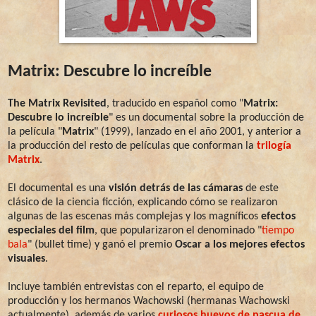
Matrix: Descubre lo increíble
The Matrix Revisited
, traducido en español como "
Matrix:
Descubre lo increíble
" es un documental sobre la producción de
la película "
Matrix
" (1999), lanzado en el año 2001, y anterior a
la producción del resto de películas que conforman la
trilogía
Matrix
.
El documental es una
visión detrás de las cámaras
de este
clásico de la ciencia ficción, explicando cómo se realizaron
algunas de las escenas más complejas y los magníficos
efectos
especiales del film
, que popularizaron el denominado "
tiempo
bala
" (bullet time) y ganó el premio
Oscar a los mejores efectos
visuales
.
Incluye también entrevistas con el reparto, el equipo de
producción y los hermanos Wachowski (hermanas Wachowski
actualmente), además de varios
curiosos huevos de pascua de