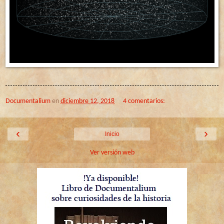
Documentalium
en
diciembre 12, 2018
4 comentarios:
‹
›
Inicio
Ver versión web