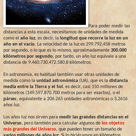
Para poder medir las
distancias a esta escala, necesitamos de unidades de medida
como el
año luz
, es decir, la
longitud que recorre la luz en un
año en el vacío
. La velocidad de la luz es 299.792.458 metros
por segundo, o lo que es lo mismo, aproximadamente
300.000
kilómetros por segundo
, por tanto, un año luz equivale a una
distancia de 9.460.730.472.580,8 kilómetros.
En astronomía, es habitual también usar otras unidades de
medida como la
unidad astronómica
(UA), que es la
distancia
media entre la Tierra y el Sol
, es decir, casi 150 millones de
kilómetros (149.597.870.700 metros para ser exactos), o el
pársec
, equivalente a 206.265 unidades astronómicas o 3,2616
años luz.
Los años luz nos sirven para
medir las grandes distancias en el
Universo
, pero también para calcular algunos de
los objetos
más grandes del Universo
, que pueden tener un tamaño de
varios millones de años luz
. Si lo hiciéramos en kilómetros