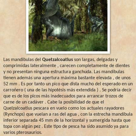
Las mandibulas del
Quetzalcoatlus
son largas, delgadas y
comprimidas lateralmente , carecen completamente de dientes
y no presentan ninguna estructura ganchuda. Las mandíbulas
tienen además una apertura máxima bastante elevada , de unos
52 mm . Es por tanto un pico que dista mucho del esperado en un
carroñero ( una de las hipotésis más extendida ) . Se podría decir
que es de los picos más inadecuados para arrancar trozos de
carne de un cadáver . Cabe la posibilidad de que el
Quelzalcoatlus pescara en vuelo como los actuales rayadores
(Rynchops) que vuelan a ras del agua , con la estrecha mandíbula
inferior separada 45 mm de la horizontal y sumergida hasta que
topa con algún pez . Este tipo de pesca ha sido asumido ya para
varios pterosaurios.