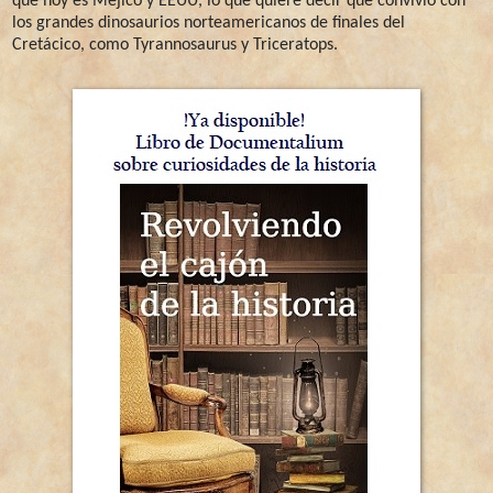
que hoy es Méjico y EEUU, lo que quiere decir que convivió con
los grandes dinosaurios norteamericanos de finales del
Cretácico, como Tyrannosaurus y Triceratops.